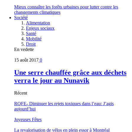
Mieux connaître les forêts urbaines pour lutter contre les
changements climatiques
Société
Alimentation
Enjeux sociaux
Santé
Mobilité
Droit
En vedette
15 août 2017
0
Une serre chauffée grâce aux déchets
verra le jour au Nunavik
Récent
RQFE- Diminuer les rejets toxiques dans l’eau: J’agis
aujourd’hui
Joyeuses Fêtes
La revalorisation de vélos en plein essor à Montréal