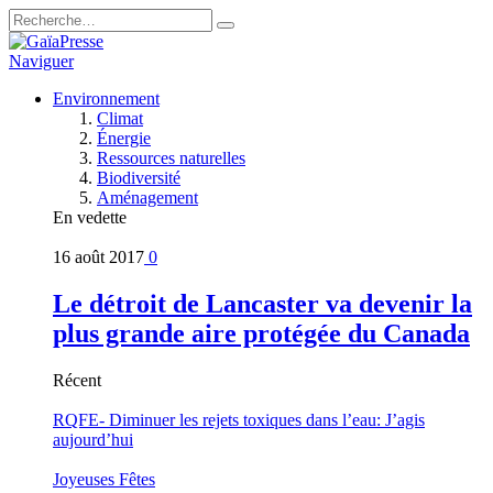
Naviguer
Environnement
Climat
Énergie
Ressources naturelles
Biodiversité
Aménagement
En vedette
16 août 2017
0
Le détroit de Lancaster va devenir la
plus grande aire protégée du Canada
Récent
RQFE- Diminuer les rejets toxiques dans l’eau: J’agis
aujourd’hui
Joyeuses Fêtes