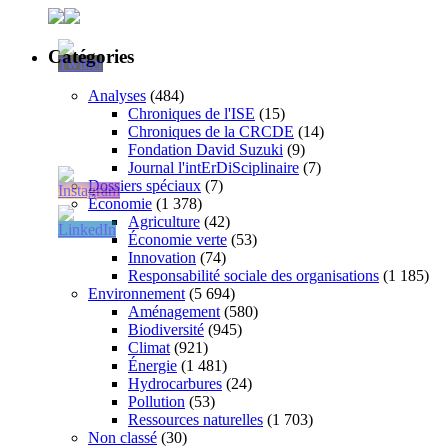
Catégories
Analyses
(484)
Chroniques de l'ISE
(15)
Chroniques de la CRCDE
(14)
Fondation David Suzuki
(9)
Journal l'intErDiSciplinaire
(7)
Dossiers spéciaux
(7)
Économie
(1 378)
Agriculture
(42)
Économie verte
(53)
Innovation
(74)
Responsabilité sociale des organisations
(1 185)
Environnement
(5 694)
Aménagement
(580)
Biodiversité
(945)
Climat
(921)
Énergie
(1 481)
Hydrocarbures
(24)
Pollution
(53)
Ressources naturelles
(1 703)
Non classé
(30)