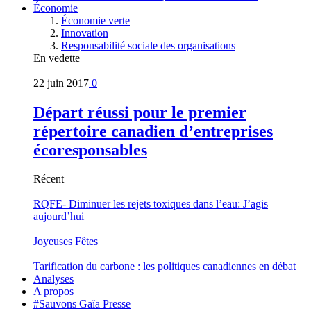
Économie
Économie verte
Innovation
Responsabilité sociale des organisations
En vedette
22 juin 2017
0
Départ réussi pour le premier
répertoire canadien d’entreprises
écoresponsables
Récent
RQFE- Diminuer les rejets toxiques dans l’eau: J’agis
aujourd’hui
Joyeuses Fêtes
Tarification du carbone : les politiques canadiennes en débat
Analyses
A propos
#Sauvons Gaïa Presse