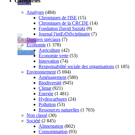
Catégories
Analyses
(484)
Chroniques de l'ISE
(15)
Chroniques de la CRCDE
(14)
Fondation David Suzuki
(9)
Journal l'intErDiSciplinaire
(7)
Dossiers spéciaux
(7)
Économie
(1 378)
Agriculture
(42)
Économie verte
(53)
Innovation
(74)
Responsabilité sociale des organisations
(1 185)
Environnement
(5 694)
Aménagement
(580)
Biodiversité
(945)
Climat
(921)
Énergie
(1 481)
Hydrocarbures
(24)
Pollution
(53)
Ressources naturelles
(1 703)
Non classé
(30)
Société
(2 845)
Alimentation
(802)
Consommation
(93)