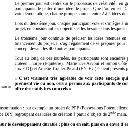
Le premier jour est centré sur le processus de créativité : en
participants de parler d’une idée de projet. Que l’on en est 15
vote démocratique, chaque groupe soumet entre 2 à 5 idées de p
Lors du deuxième jour, chaque participant vote et s’intègre à une 
projet, en considérant les objectifs et les besoins dans lesquels il
Le troisième jour continue de préciser les idées retenues en
financement du projet. Il s’agit également de se préparer pour l
concept devant les 400 autres participants.
Tout au long de ces journées, les participants sont encadrés
Coleen Thorpe (Équiterre), Marie-Ève Arvour et Simon Côté 
aux FTQ) et Amélie Trottier-Picard (ENJEU) étaient présents pour
« C’est vraiment très agréable de voir cette énergie qui
prennent vie ou non, cela a permis aux participants de c
. Photo de
offre des outils très concrets »
consommation : par exemple un projet de PPP (Possessions Potentiellemen
nde
 DIY, regroupant des idées de création à partir d’objets de 2
main.
r le développement durable ; plus on en sait, plus on a envie d’en 