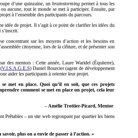
 groupe d’une quinzaine, un
brainstorming
permet à tous les
 ou aucune, tout le monde se met à participer. Ensuite, par
rojet à l’ensemble des participants du parcours.
idée de projet. Il s’agit à ce point de clarifier les idées du
 s’inscrit.
 se concentrant sur les moyens d’action et les besoins en
’assemblée citoyenne, lors de la clôture, et de présenter son
 par des mentors : Cette année, Laure Waridel (Équiterre),
(
V.I.S.A.G.E.S
) Daniel Bourcier (agent de développement
 aider les participants à orienter leur projet.
 se met en place. Quoi qu’il en soit, que ces projets
omprendre comment se met en place un projet, cela leur
–
Amélie Trottier-Picard, Mentor
t Prêtables – un site web regroupant par quartier les biens
savoir, plus on a envie de passer à l’action. »