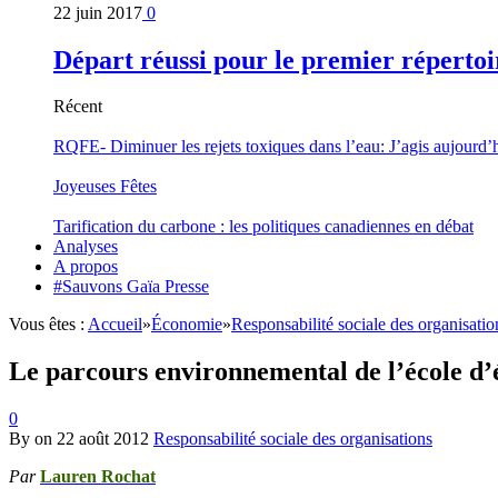
22 juin 2017
0
Départ réussi pour le premier répertoi
Récent
RQFE- Diminuer les rejets toxiques dans l’eau: J’agis aujourd’
Joyeuses Fêtes
Tarification du carbone : les politiques canadiennes en débat
Analyses
A propos
#Sauvons Gaïa Presse
Vous êtes :
Accueil
»
Économie
»
Responsabilité sociale des organisatio
Le parcours environnemental de l’école d’
0
By
on
22 août 2012
Responsabilité sociale des organisations
Par
Lauren Rochat