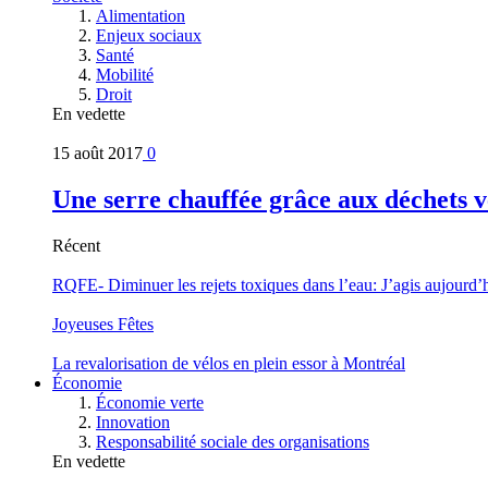
Alimentation
Enjeux sociaux
Santé
Mobilité
Droit
En vedette
15 août 2017
0
Une serre chauffée grâce aux déchets v
Récent
RQFE- Diminuer les rejets toxiques dans l’eau: J’agis aujourd’
Joyeuses Fêtes
La revalorisation de vélos en plein essor à Montréal
Économie
Économie verte
Innovation
Responsabilité sociale des organisations
En vedette