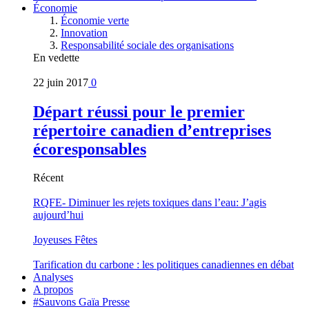
Économie
Économie verte
Innovation
Responsabilité sociale des organisations
En vedette
22 juin 2017
0
Départ réussi pour le premier
répertoire canadien d’entreprises
écoresponsables
Récent
RQFE- Diminuer les rejets toxiques dans l’eau: J’agis
aujourd’hui
Joyeuses Fêtes
Tarification du carbone : les politiques canadiennes en débat
Analyses
A propos
#Sauvons Gaïa Presse