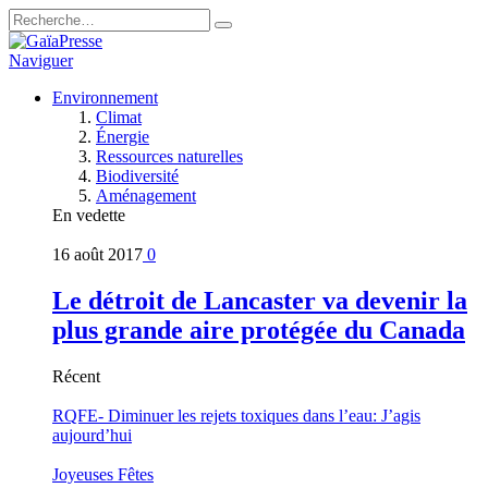
Naviguer
Environnement
Climat
Énergie
Ressources naturelles
Biodiversité
Aménagement
En vedette
16 août 2017
0
Le détroit de Lancaster va devenir la
plus grande aire protégée du Canada
Récent
RQFE- Diminuer les rejets toxiques dans l’eau: J’agis
aujourd’hui
Joyeuses Fêtes