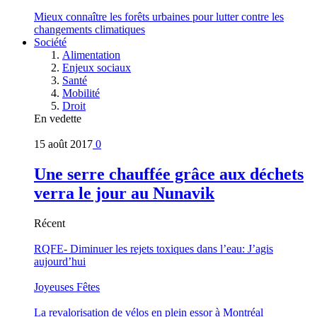
Mieux connaître les forêts urbaines pour lutter contre les
changements climatiques
Société
Alimentation
Enjeux sociaux
Santé
Mobilité
Droit
En vedette
15 août 2017
0
Une serre chauffée grâce aux déchets
verra le jour au Nunavik
Récent
RQFE- Diminuer les rejets toxiques dans l’eau: J’agis
aujourd’hui
Joyeuses Fêtes
La revalorisation de vélos en plein essor à Montréal