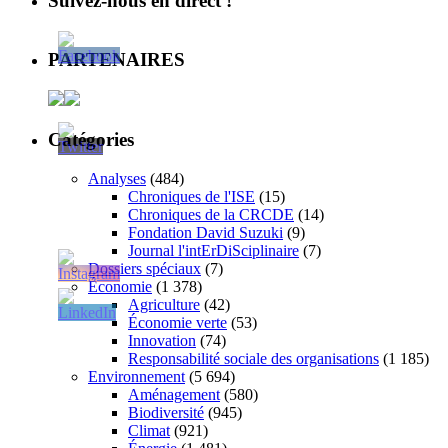
Suivez-nous en direct !
PARTENAIRES
Catégories
Analyses
(484)
Chroniques de l'ISE
(15)
Chroniques de la CRCDE
(14)
Fondation David Suzuki
(9)
Journal l'intErDiSciplinaire
(7)
Dossiers spéciaux
(7)
Économie
(1 378)
Agriculture
(42)
Économie verte
(53)
Innovation
(74)
Responsabilité sociale des organisations
(1 185)
Environnement
(5 694)
Aménagement
(580)
Biodiversité
(945)
Climat
(921)