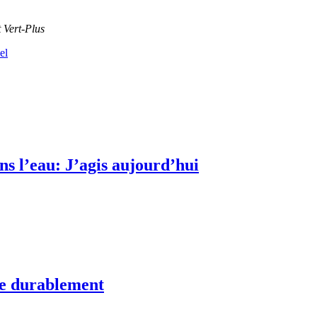
t Vert-Plus
el
s l’eau: J’agis aujourd’hui
te durablement