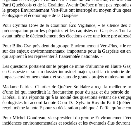
Parti Québécois et de la Coalition Avenir Québec n’ont pas répondu à
le groupe Environnement Vert-Plus ont interrogé au moyen d’un questi
écologique et économique de la Gaspésie.
Pour Cynthia Dow de la Coalition Éco-Vigilance, « le silence des ca
préoccupation pour les péquistes et les caquistes en Gaspésie. Tout a
avant même le déclenchement des élections avec une lettre pré adressé
Pour Bilbo Cyr, président du groupe Environnement Vert-Plus, « le refu
sur des enjeux environnementaux importants pour la Gaspésie est en q
qui aspirent à les représenter à l’assemblée nationale. »
Les questions portaient sur le projet de mine d’alumine en Haute-Gaspé
en Gaspésie et sur un dossier industriel majeur, soit la cimenterie de
impacts environnementaux et sociaux de grands projets miniers ou indu
Madame Patricia Chartier de Québec Solidaire a reçu la meilleure no
d’une loi qui interdirait la fracturation pour du gaz et du pétrole
Libéral, il n’a répondu qu’à la moitié des questions évitant de s’e
écologistes lui accord la note C ou D. Sylvain Roy du Parti Québé
reçoit même la note F pour sa déclaration publique à l’effet qu’une co
Pour Michel Goudreau, vice-président du groupe Environnement Vert-Plu
incidences environnementales et sociales et les éventuels élus devront