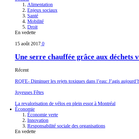
Alimentation
Enjeux sociaux
Santé
Mobilité
Droit
En vedette
15 août 2017
0
Une serre chauffée grâce aux déchets v
Récent
RQFE- Diminuer les rejets toxiques dans l’eau: J’agis aujourd’
Joyeuses Fêtes
La revalorisation de vélos en plein essor à Montréal
Économie
Économie verte
Innovation
Responsabilité sociale des organisations
En vedette