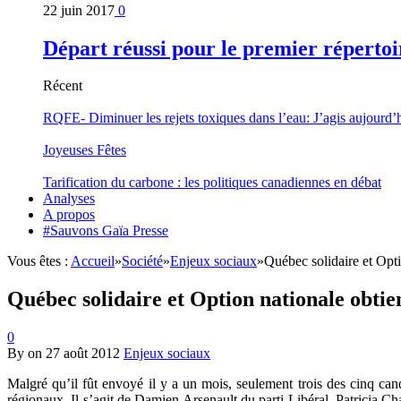
22 juin 2017
0
Départ réussi pour le premier répertoi
Récent
RQFE- Diminuer les rejets toxiques dans l’eau: J’agis aujourd’
Joyeuses Fêtes
Tarification du carbone : les politiques canadiennes en débat
Analyses
A propos
#Sauvons Gaïa Presse
Vous êtes :
Accueil
»
Société
»
Enjeux sociaux
»
Québec solidaire et Opt
Québec solidaire et Option nationale obtie
0
By
on
27 août 2012
Enjeux sociaux
Malgré qu’il fût envoyé il y a un mois, seulement trois des cinq cand
régionaux. Il s’agit de Damien Arsenault du parti Libéral, Patricia C