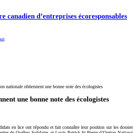
re canadien d’entreprises écoresponsables
hui
ion nationale obtiennent une bonne note des écologistes
nnent une bonne note des écologistes
idats en lice ont répondu et fait connaître leur position sur les doss
hartier de Québec Solidaire, et Louis-Patrick St-Pierre d’Option Nation