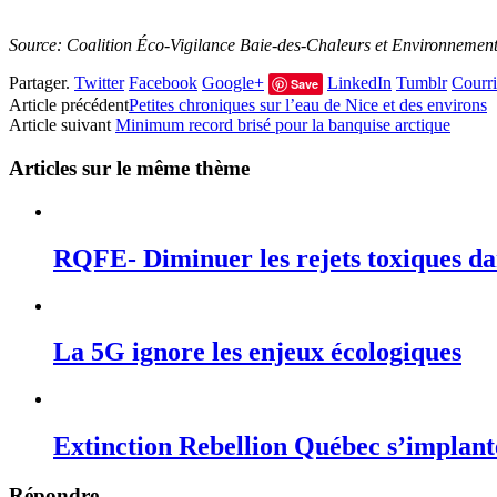
Source: Coalition Éco-Vigilance Baie-des-Chaleurs et Environnemen
Partager.
Twitter
Facebook
Google+
LinkedIn
Tumblr
Courri
Save
Article précédent
Petites chroniques sur l’eau de Nice et des environs
Article suivant
Minimum record brisé pour la banquise arctique
Articles sur le même thème
RQFE- Diminuer les rejets toxiques dan
La 5G ignore les enjeux écologiques
Extinction Rebellion Québec s’implan
Répondre