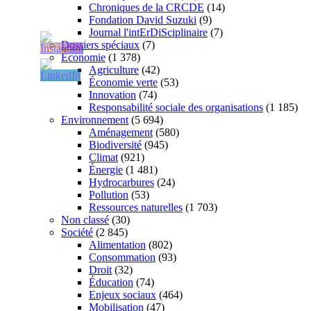
Chroniques de la CRCDE
(14)
Fondation David Suzuki
(9)
Journal l'intErDiSciplinaire
(7)
Dossiers spéciaux
(7)
Économie
(1 378)
Agriculture
(42)
Économie verte
(53)
Innovation
(74)
Responsabilité sociale des organisations
(1 185)
Environnement
(5 694)
Aménagement
(580)
Biodiversité
(945)
Climat
(921)
Énergie
(1 481)
Hydrocarbures
(24)
Pollution
(53)
Ressources naturelles
(1 703)
Non classé
(30)
Société
(2 845)
Alimentation
(802)
Consommation
(93)
Droit
(32)
Éducation
(74)
Enjeux sociaux
(464)
Mobilisation
(47)