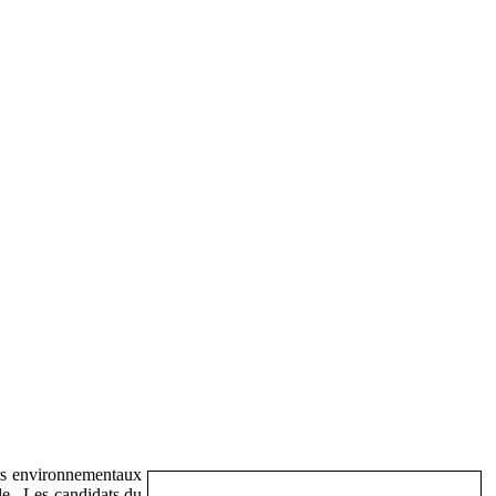
iers environnementaux
ale. Les candidats du