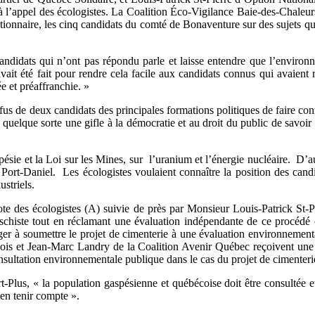
 l’appel des écologistes. La Coalition Éco-Vigilance Baie-des-Chaleurs
onnaire, les cinq candidats du comté de Bonaventure sur des sujets qui
ndidats qui n’ont pas répondu parle et laisse entendre que l’environ
vait été fait pour rendre cela facile aux candidats connus qui avaient 
e et préaffranchie. »
s de deux candidats des principales formations politiques de faire conn
uelque sorte une gifle à la démocratie et au droit du public de savoir
sie et la Loi sur les Mines, sur l’uranium et l’énergie nucléaire. D’autr
 Port-Daniel. Les écologistes voulaient connaître la position des candi
striels.
te des écologistes (A) suivie de près par Monsieur Louis-Patrick St-Pi
 de schiste tout en réclamant une évaluation indépendante de ce procéd
ngager à soumettre le projet de cimenterie à une évaluation environnem
cois et Jean-Marc Landry de la Coalition Avenir Québec reçoivent un
nsultation environnementale publique dans le cas du projet de cimenterie
s, « la population gaspésienne et québécoise doit être consultée et im
 en tenir compte ».