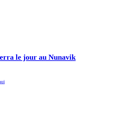
erra le jour au Nunavik
hui