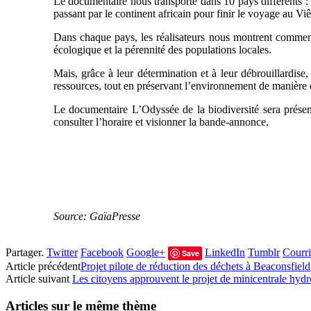
Le documentaire nous transporte dans 10 pays différents : 
passant par le continent africain pour finir le voyage au V
Dans chaque pays, les réalisateurs nous montrent comment 
écologique et la pérennité des populations locales.
Mais, grâce à leur détermination et à leur débrouillardise
ressources, tout en préservant l’environnement de manière
Le documentaire L’Odyssée de la biodiversité sera présen
consulter l’horaire et visionner la bande-annonce.
Source: GaïaPresse
Partager.
Twitter
Facebook
Google+
LinkedIn
Tumblr
Courri
Save
Article précédent
Projet pilote de réduction des déchets à Beaconsfield
Article suivant
Les citoyens approuvent le projet de minicentrale hydr
Articles sur le même thème