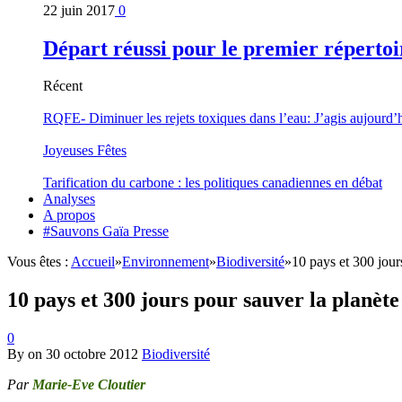
22 juin 2017
0
Départ réussi pour le premier répertoi
Récent
RQFE- Diminuer les rejets toxiques dans l’eau: J’agis aujourd’
Joyeuses Fêtes
Tarification du carbone : les politiques canadiennes en débat
Analyses
A propos
#Sauvons Gaïa Presse
Vous êtes :
Accueil
»
Environnement
»
Biodiversité
»
10 pays et 300 jour
10 pays et 300 jours pour sauver la planète
0
By
on
30 octobre 2012
Biodiversité
Par
Marie-Eve Cloutier