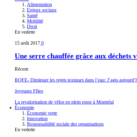
Alimentation
Enjeux sociaux
Santé
Mobilité
Droit
En vedette
15 août 2017
0
Une serre chauffée grâce aux déchets v
Récent
RQFE- Diminuer les rejets toxiques dans l’eau: J’agis aujourd’
Joyeuses Fêtes
La revalorisation de vélos en plein essor à Montréal
Économie
Économie verte
Innovation
Responsabilité sociale des organisations
En vedette