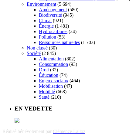
Environnement
(5 694)
Aménagement
(580)
Biodiversité
(945)
Climat
(921)
Énergie
(1 481)
Hydrocarbures
(24)
Pollution
(53)
Ressources naturelles
(1 703)
Non classé
(30)
Société
(2 845)
Alimentation
(802)
Consommation
(93)
Droit
(32)
Éducation
(74)
Enjeux sociaux
(464)
Mobilisation
(47)
Mobilité
(668)
Santé
(210)
EN VEDETTE
Réalisé bénévolement par
Clémence Lalloz