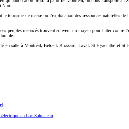
en quittant d’abord le sol à partir de Montréal, on nous transporte au 
iêt Nam.
le tourisme de masse ou l’exploitation des ressources naturelles de l’
, ces peuples menacés trouvent souvent un moyen pour lutter contre l’o
 durable.
té en salle à Montréal, Beloeil, Brossard, Laval, St-Hyacinthe et St
el
oélectrique au Lac-Saint-Jean