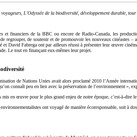
s voyageurs, L’Odyssée de la biodiversité, développement durable, tou
es et financiers de la BBC ou encore de Radio-Canada, les product
n de regrouper, de soutenir et de promouvoir les nouveaux cinéastes – a
é et David Fabrega ont par ailleurs réussi à présenter leur œuvre ciné
de. Le tout en finançant eux-mêmes leur projet.
odiversité
anisation de Nations Unies avait alors proclamé 2010 l’Année internatio
 qu’on connaît peu en lien avec la préservation de l’environnement », 
ts mis en œuvre pour le plus grand enjeu de notre époque, c’est-à-dire le
es environnementalistes ont voyagé de manière écoresponsable, soit à do