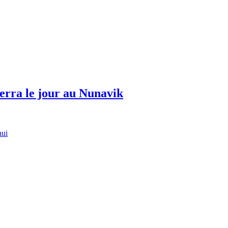
erra le jour au Nunavik
hui