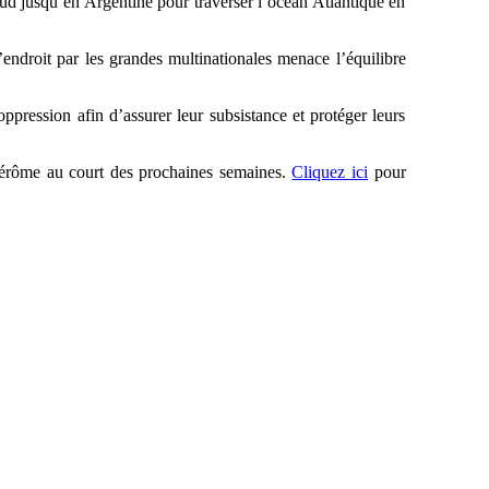
Sud jusqu’en Argentine pour traverser l’océan Atlantique en
endroit par les grandes multinationales menace l’équilibre
ppression afin d’assurer leur subsistance et protéger leurs
-Jérôme au court des prochaines semaines.
Cliquez ici
pour