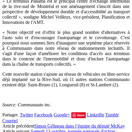
« Le terminus Panama est le principal centre d'échange intermodal
de la rive-sud de Montréal et son aménagement s'inscrit dans une
perspective de développement durable et d'accessibilité au transport
collectif », souligne Michel Veilleux, vice-président, Planification et
Innovations de l'AMT.
« Notre objectif est d'offrir le plus grand nombre d'alternatives à
l'auto solo et d'encourager l'autopartage et le covoiturage. C'est
pourquoi nous sommes fiers d'inaugurer une septième place réservée
à Communauto dans notre réseau de stationnements incitatifs. Il
s'agit d'une façon d'améliorer les conditions d'accès aux terminus
dans le contexte de l'intermobilité et donc d'inclure l'autopartage
dans la chaîne de transports collectifs. »
Cette nouvelle station s'ajoute au réseau de véhicules en libre-service
déjà implanté sur la Rive-Sud, où 11 autres stations Communauto
existent déjà: Saint-Bruno (1), Longueuil (8) et St-Lambert (2).
Source: Communauto inc.
Partager.
Twitter
Facebook
Google+
LinkedIn
Tumblr
Save
Courriel
Article précédent
Simon Gélineau dans l’équipe du député McKay
Article suivant
Samedi 13 octobre, journée nationale d'action :