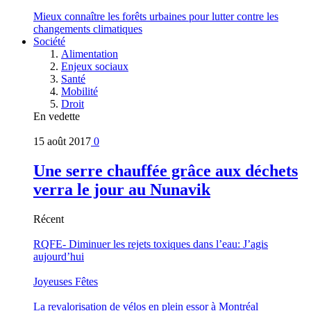
Mieux connaître les forêts urbaines pour lutter contre les
changements climatiques
Société
Alimentation
Enjeux sociaux
Santé
Mobilité
Droit
En vedette
15 août 2017
0
Une serre chauffée grâce aux déchets
verra le jour au Nunavik
Récent
RQFE- Diminuer les rejets toxiques dans l’eau: J’agis
aujourd’hui
Joyeuses Fêtes
La revalorisation de vélos en plein essor à Montréal