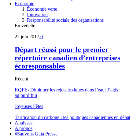
Économie
Économie verte
Innovation
Responsabilité sociale des organisations
En vedette
22 juin 2017
0
Départ réussi pour le premier
répertoire canadien d’entreprises
écoresponsables
Récent
RQFE- Diminuer les rejets toxiques dans l’eau: J’agis
aujourd’hui
Joyeuses Fêtes
Tarification du carbone : les politiques canadiennes en débat
Analyses
A propos
#Sauvons Gaïa Presse