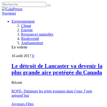
Naviguer
Environnement
Climat
Énergie
Ressources naturelles
Biodiversité
Aménagement
En vedette
16 août 2017
0
Le détroit de Lancaster va devenir la
plus grande aire protégée du Canada
Récent
RQFE- Diminuer les rejets toxiques dans l’eau: J’agis
aujourd’hui
Joyeuses Fêtes