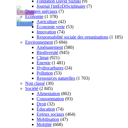
Fondation David Suzuki
(9)
Journal l'intErDiSciplinaire
(7)
Dossiers spéciaux
(7)
Économie
(1 378)
Agriculture
(42)
Économie verte
(53)
Innovation
(74)
Responsabilité sociale des organisations
(1 185)
Environnement
(5 694)
Aménagement
(580)
Biodiversité
(945)
Climat
(921)
Énergie
(1 481)
Hydrocarbures
(24)
Pollution
(53)
Ressources naturelles
(1 703)
Non classé
(30)
Société
(2 845)
Alimentation
(802)
Consommation
(93)
Droit
(32)
Éducation
(74)
Enjeux sociaux
(464)
Mobilisation
(47)
Mobilité
(668)