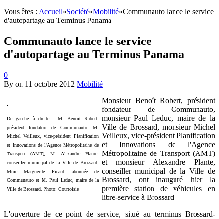
Vous êtes :
Accueil
»
Société
»
Mobilité
»
Communauto lance le service
d'autopartage au Terminus Panama
Communauto lance le service
d'autopartage au Terminus Panama
0
By
on
11 octobre 2012
Mobilité
Monsieur Benoît Robert, président
fondateur de Communauto,
monsieur Paul Leduc, maire de la
De gauche à droite : M. Benoit Robert,
Ville de Brossard, monsieur Michel
président fondateur de Communauto, M.
Veilleux, vice-président Planification
Michel Veilleux, vice-président Planification
et Innovations de l'Agence
et Innovations de l'Agence Métropolitaine de
Métropolitaine de Transport (AMT)
Transport (AMT), M. Alexandre Plante,
et monsieur Alexandre Plante,
conseiller municipal de la Ville de Brossard,
conseiller municipal de la Ville de
Mme Marguerite Picard, abonnée de
Brossard, ont inauguré hier la
Communauto et M. Paul Leduc, maire de la
première station de véhicules en
Ville de Brossard. Photo: Courtoisie
libre-service à Brossard.
L'ouverture de ce point de service, situé au terminus Brossard-