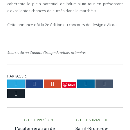
cohérente le plein potentiel de l’aluminium tout en présentant
d’excellentes chances de succès dans le marché. »
Cette annonce clôt la 2e édition du concours de design d’Alcoa.
Source: Alcoa Canada Groupe Produits primaires
PARTAGER.
Twitter
Facebook
Google+
LinkedIn
Tumblr
Save
Courriel
ARTICLE PRÉCÉDENT
ARTICLE SUIVANT
L’agglomération de
Saint-Bruno-de-