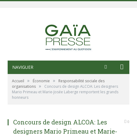
NAVIGUER
»
»
Accueil
Économie
Responsabilité sociale des
»
organisations
Concours de design ALCOA: Les designers
Mario Primeau et Marie-Josée Laberge remportent les grands
honneurs
Concours de design ALCOA: Les
0
designers Mario Primeau et Marie-