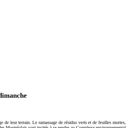
 dimanche
 de leur terrain. Le ramassage de résidus verts et de feuilles mortes,
 les Montréalais sont invités à se rendre au Complexe environnemental