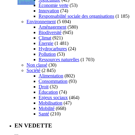
Économie verte
(53)
Innovation
(74)
Responsabilité sociale des organisations
(1 185)
Environnement
(5 694)
Aménagement
(580)
Biodiversité
(945)
Climat
(921)
Énergie
(1 481)
Hydrocarbures
(24)
Pollution
(53)
Ressources naturelles
(1 703)
Non classé
(30)
Société
(2 845)
Alimentation
(802)
Consommation
(93)
Droit
(32)
Éducation
(74)
Enjeux sociaux
(464)
Mobilisation
(47)
Mobilité
(668)
Santé
(210)
EN VEDETTE