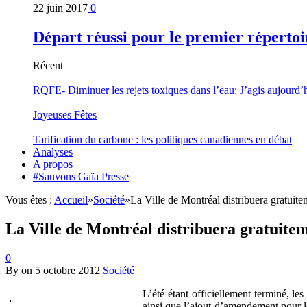
22 juin 2017
0
Départ réussi pour le premier répertoi
Récent
RQFE- Diminuer les rejets toxiques dans l’eau: J’agis aujourd’
Joyeuses Fêtes
Tarification du carbone : les politiques canadiennes en débat
Analyses
A propos
#Sauvons Gaïa Presse
Vous êtes :
Accueil
»
Société
»
La Ville de Montréal distribuera gratui
La Ville de Montréal distribuera gratuit
0
By
on
5 octobre 2012
Société
L’été étant officiellement terminé, le
ainsi que l’ajout d’amendement pour l