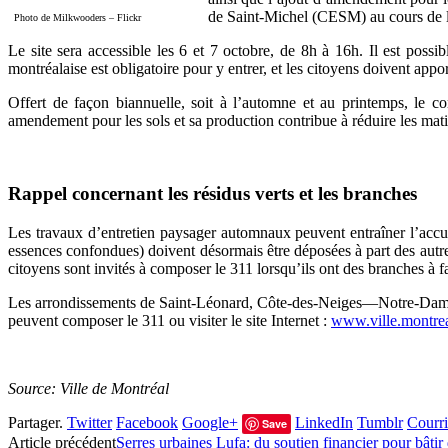
de Saint-Michel (CESM) au cours de la
Photo de Milkwooders – Flickr
Le site sera accessible les 6 et 7 octobre, de 8h à 16h. Il est po
montréalaise est obligatoire pour y entrer, et les citoyens doivent a
Offert de façon biannuelle, soit à l’automne et au printemps, le com
amendement pour les sols et sa production contribue à réduire les mati
Rappel concernant les résidus verts et les branches
Les travaux d’entretien paysager automnaux peuvent entraîner l’accumu
essences confondues) doivent désormais être déposées à part des autres
citoyens sont invités à composer le 311 lorsqu’ils ont des branches à f
Les arrondissements de Saint-Léonard, Côte-des-Neiges—Notre-Dame-de
peuvent composer le 311 ou visiter le site Internet :
www.ville.montrea
Source: Ville de Montréal
Partager.
Twitter
Facebook
Google+
LinkedIn
Tumblr
Courri
Save
Article précédent
Serres urbaines Lufa: du soutien financier pour bâti