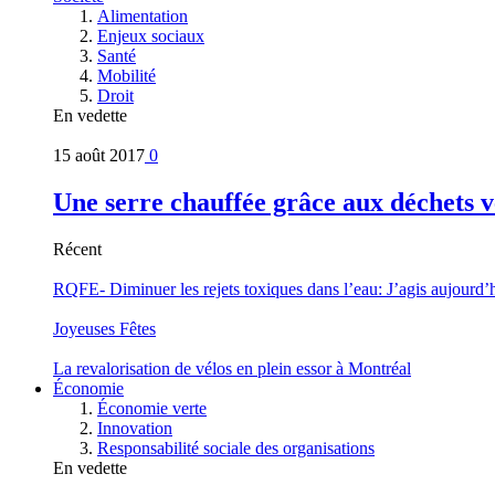
Alimentation
Enjeux sociaux
Santé
Mobilité
Droit
En vedette
15 août 2017
0
Une serre chauffée grâce aux déchets v
Récent
RQFE- Diminuer les rejets toxiques dans l’eau: J’agis aujourd’
Joyeuses Fêtes
La revalorisation de vélos en plein essor à Montréal
Économie
Économie verte
Innovation
Responsabilité sociale des organisations
En vedette