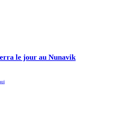
erra le jour au Nunavik
hui