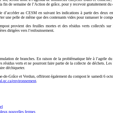
 fin de semaine de l’Action de grâce, pour y recevoir gratuitement du 
ssible d’accéder au CESM en suivant les indications à partir des deux
pporter une pelle de même que des contenants vides pour ramasser le comp
post provient des feuilles mortes et des résidus verts collectés sur le
ères dirigées vers l’enfouissement.
lation de branches. En raison de la problématique liée à l’agrile du f
 résidus verts et ne pourront faire partie de la collecte de déchets. Le
aire déchiqueter.
-Grâce et Verdun, offriront également du compost le samedi 6 octobre. 
l.qc.ca/environnement
.
el
r deux nouvelles fermes