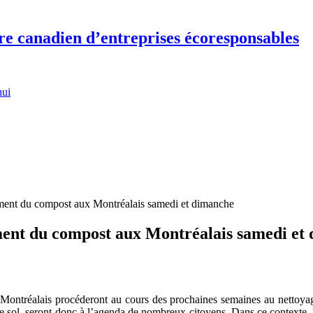
re canadien d’entreprises écoresponsables
hui
tement du compost aux Montréalais samedi et dimanche
ement du compost aux Montréalais samedi et
s Montréalais procéderont au cours des prochaines semaines au nettoyage
e sol, seront donc à l’agenda de nombreux citoyens. Dans ce contexte,