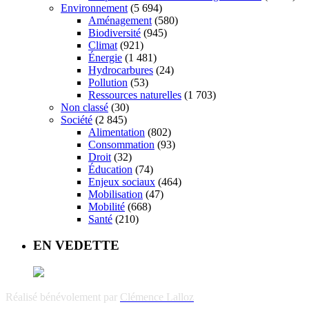
Environnement
(5 694)
Aménagement
(580)
Biodiversité
(945)
Climat
(921)
Énergie
(1 481)
Hydrocarbures
(24)
Pollution
(53)
Ressources naturelles
(1 703)
Non classé
(30)
Société
(2 845)
Alimentation
(802)
Consommation
(93)
Droit
(32)
Éducation
(74)
Enjeux sociaux
(464)
Mobilisation
(47)
Mobilité
(668)
Santé
(210)
EN VEDETTE
Réalisé bénévolement par
Clémence Lalloz