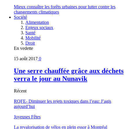
Mieux connaître les forêts urbaines pour lutter contre les
changements climatiques
Société
Alimentation
Enjeux sociaux
Santé
Mobilité
Droit
En vedette
15 août 2017
0
Une serre chauffée grâce aux déchets
verra le jour au Nunavik
Récent
RQFE- Diminuer les rejets toxiques dans l’eau: J’agis
aujourd’hui
Joyeuses Fêtes
La revalorisation de vélos en plein essor à Montréal