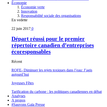
Économie
Économie verte
Innovation
Responsabilité sociale des organisations
En vedette
22 juin 2017
0
Départ réussi pour le premier
répertoire canadien d’entreprises
écoresponsables
Récent
RQFE- Diminuer les rejets toxiques dans l’eau: J’agis
aujourd’hui
Joyeuses Fêtes
Tarification du carbone : les politiques canadiennes en débat
Analyses
A propos
#Sauvons Gaïa Presse