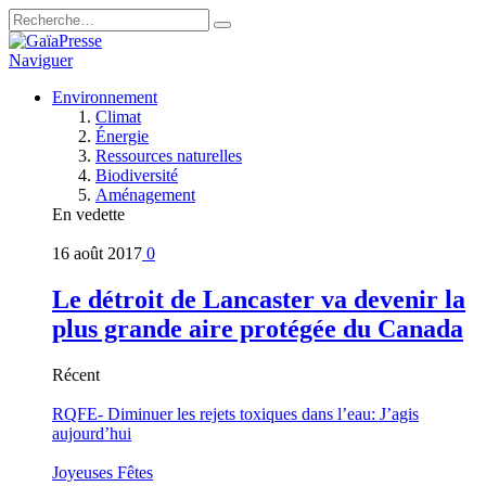
Naviguer
Environnement
Climat
Énergie
Ressources naturelles
Biodiversité
Aménagement
En vedette
16 août 2017
0
Le détroit de Lancaster va devenir la
plus grande aire protégée du Canada
Récent
RQFE- Diminuer les rejets toxiques dans l’eau: J’agis
aujourd’hui
Joyeuses Fêtes