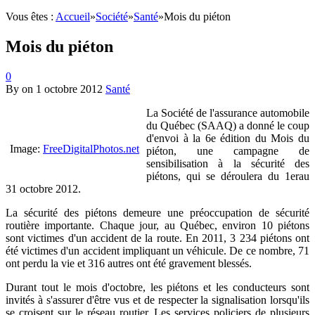
Vous êtes :
Accueil
»
Société
»
Santé
»
Mois du piéton
Mois du piéton
0
By
on
1 octobre 2012
Santé
La Société de l'assurance automobile
du Québec (SAAQ) a donné le coup
d'envoi à la 6e édition du Mois du
Image:
FreeDigitalPhotos.net
piéton, une campagne de
sensibilisation à la sécurité des
piétons, qui se déroulera du 1erau
31 octobre 2012.
La sécurité des piétons demeure une préoccupation de sécurité
routière importante. Chaque jour, au Québec, environ 10 piétons
sont victimes d'un accident de la route. En 2011, 3 234 piétons ont
été victimes d'un accident impliquant un véhicule. De ce nombre, 71
ont perdu la vie et 316 autres ont été gravement blessés.
Durant tout le mois d'octobre, les piétons et les conducteurs sont
invités à s'assurer d'être vus et de respecter la signalisation lorsqu'ils
se croisent sur le réseau routier. Les services policiers de plusieurs