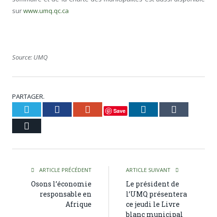
sur
www.umq.qc.ca
Source: UMQ
PARTAGER.
Twitter
Facebook
Google+
LinkedIn
Tumblr
Save
Courriel
ARTICLE PRÉCÉDENT
ARTICLE SUIVANT
Osons l’économie
Le président de
responsable en
l’UMQ présentera
Afrique
ce jeudi le Livre
blanc municipal