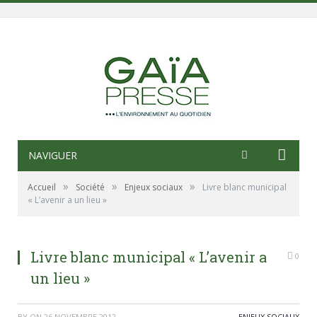
NAVIGUER
»
»
»
Accueil
Société
Enjeux sociaux
Livre blanc municipal
« L’avenir a un lieu »
Livre blanc municipal « L’avenir a
0
un lieu »
BY
ON
26 NOVEMBRE 2012
ENJEUX SOCIAUX