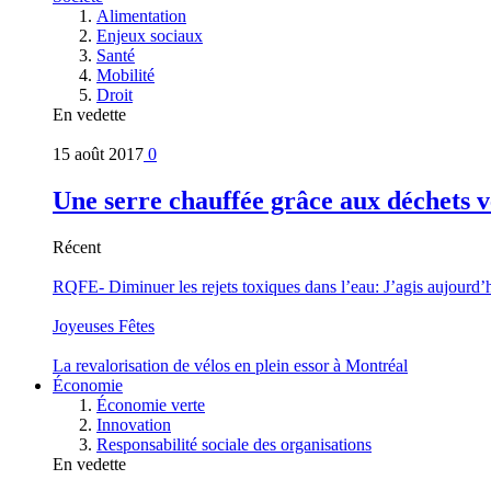
Alimentation
Enjeux sociaux
Santé
Mobilité
Droit
En vedette
15 août 2017
0
Une serre chauffée grâce aux déchets v
Récent
RQFE- Diminuer les rejets toxiques dans l’eau: J’agis aujourd’
Joyeuses Fêtes
La revalorisation de vélos en plein essor à Montréal
Économie
Économie verte
Innovation
Responsabilité sociale des organisations
En vedette