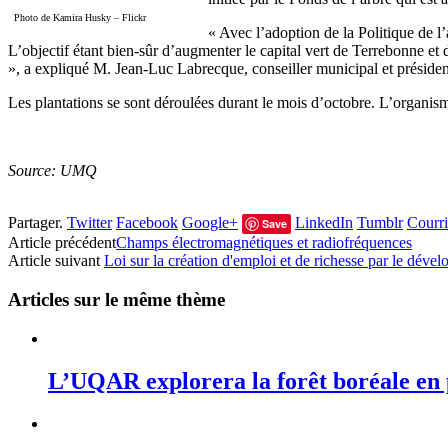
Photo de Kamira Husky – Flickr
« Avec l’adoption de la Politique de l
L’objectif étant bien-sûr d’augmenter le capital vert de Terrebonne et 
», a expliqué M. Jean-Luc Labrecque, conseiller municipal et présid
Les plantations se sont déroulées durant le mois d’octobre. L’organis
Source: UMQ
Partager.
Twitter
Facebook
Google+
LinkedIn
Tumblr
Courri
Save
Article précédent
Champs électromagnétiques et radiofréquences
Article suivant
Loi sur la création d'emploi et de richesse par le dével
Articles sur le même thème
L’UQAR explorera la forêt boréale en 