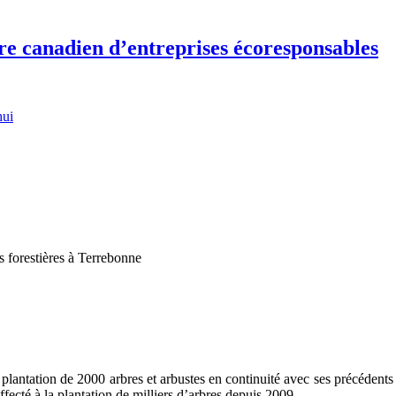
re canadien d’entreprises écoresponsables
hui
s forestières à Terrebonne
plantation de 2000 arbres et arbustes en continuité avec ses précédents 
affecté à la plantation de milliers d’arbres depuis 2009.