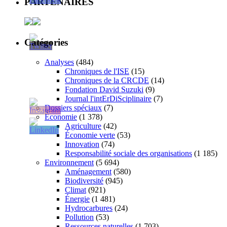
PARTENAIRES
Catégories
Analyses
(484)
Chroniques de l'ISE
(15)
Chroniques de la CRCDE
(14)
Fondation David Suzuki
(9)
Journal l'intErDiSciplinaire
(7)
Dossiers spéciaux
(7)
Économie
(1 378)
Agriculture
(42)
Économie verte
(53)
Innovation
(74)
Responsabilité sociale des organisations
(1 185)
Environnement
(5 694)
Aménagement
(580)
Biodiversité
(945)
Climat
(921)
Énergie
(1 481)
Hydrocarbures
(24)
Pollution
(53)
Ressources naturelles
(1 703)