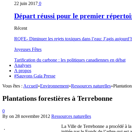
22 juin 2017
0
Départ réussi pour le premier répertoi
Récent
RQFE- Diminuer les rejets toxiques dans l’eau: J’agis aujourd’
Joyeuses Fêtes
Tarification du carbone : les politiques canadiennes en débat
Analyses
A propos
#Sauvons Gaïa Presse
Vous êtes :
Accueil
»
Environnement
»
Ressources naturelles
»
Plantation
Plantations forestières à Terrebonne
0
By
on
28 novembre 2012
Ressources naturelles
La Ville de Terrebonne a procédé à la 
initiée par le Fonds de l’arbre qui est 