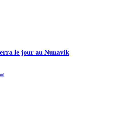
erra le jour au Nunavik
hui