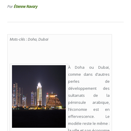
Par
Étienne Ravary
Mots-clés : Doha, Dubaï
À Doha ou Dubaï,
comme dans d’autres
perles de
développement des
sultanats de la
péninsule arabique,
l’économie est en
effervescence. Le
modèle reste le même :
la ville et son économie