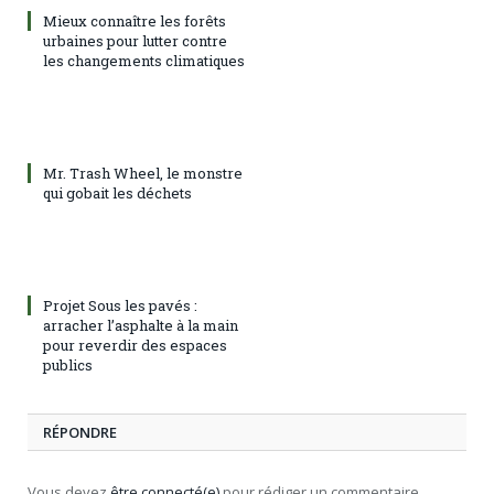
Mieux connaître les forêts
urbaines pour lutter contre
les changements climatiques
Mr. Trash Wheel, le monstre
qui gobait les déchets
Projet Sous les pavés :
arracher l’asphalte à la main
pour reverdir des espaces
publics
RÉPONDRE
Vous devez
être connecté(e)
pour rédiger un commentaire.