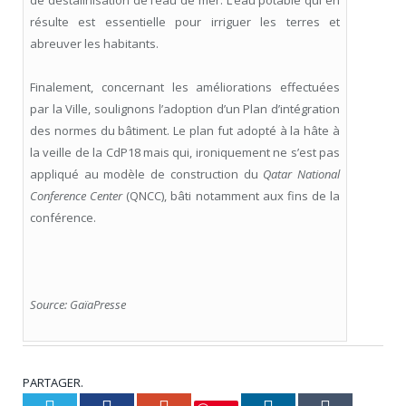
résulte est essentielle pour irriguer les terres et
abreuver les habitants.
Finalement, concernant les améliorations effectuées
par la Ville, soulignons l’adoption d’un Plan d’intégration
des normes du bâtiment. Le plan fut adopté à la hâte à
la veille de la CdP18 mais qui, ironiquement ne s’est pas
appliqué au modèle de construction du
Qatar National
Conference Center
(QNCC), bâti notamment aux fins de la
conférence.
Source: GaïaPresse
PARTAGER.
Twitter
Facebook
Google+
LinkedIn
Tumblr