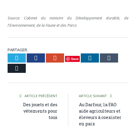
Source: Cabinet du ministre du Développement durable, de
l'Environnement, de la Faune et des Parcs
PARTAGER.
Twitter
Facebook
Google+
LinkedIn
Tumblr
Save
Courriel
ARTICLE PRÉCÉDENT
ARTICLE SUIVANT
Des jouets et des
Au Darfour, la FAO
vêtements pour
aide agriculteurs et
tous
éleveurs à coexister
en paix