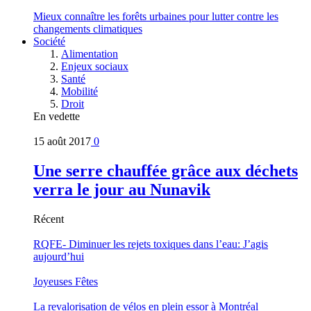
Mieux connaître les forêts urbaines pour lutter contre les
changements climatiques
Société
Alimentation
Enjeux sociaux
Santé
Mobilité
Droit
En vedette
15 août 2017
0
Une serre chauffée grâce aux déchets
verra le jour au Nunavik
Récent
RQFE- Diminuer les rejets toxiques dans l’eau: J’agis
aujourd’hui
Joyeuses Fêtes
La revalorisation de vélos en plein essor à Montréal