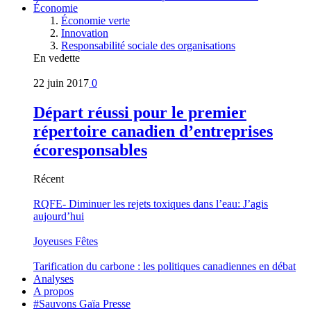
Économie
Économie verte
Innovation
Responsabilité sociale des organisations
En vedette
22 juin 2017
0
Départ réussi pour le premier
répertoire canadien d’entreprises
écoresponsables
Récent
RQFE- Diminuer les rejets toxiques dans l’eau: J’agis
aujourd’hui
Joyeuses Fêtes
Tarification du carbone : les politiques canadiennes en débat
Analyses
A propos
#Sauvons Gaïa Presse