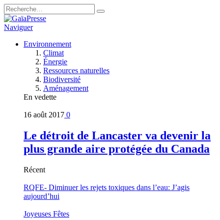
Naviguer
Environnement
Climat
Énergie
Ressources naturelles
Biodiversité
Aménagement
En vedette
16 août 2017
0
Le détroit de Lancaster va devenir la
plus grande aire protégée du Canada
Récent
RQFE- Diminuer les rejets toxiques dans l’eau: J’agis
aujourd’hui
Joyeuses Fêtes