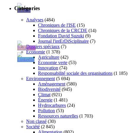
Catégories
Analyses
(484)
Chroniques de l'ISE
(15)
Chroniques de la CRCDE
(14)
Fondation David Suzuki
(9)
Journal l'intErDiSciplinaire
(7)
Dossiers spéciaux
(7)
Économie
(1 378)
Agriculture
(42)
Économie verte
(53)
Innovation
(74)
Responsabilité sociale des organisations
(1 185)
Environnement
(5 694)
Aménagement
(580)
Biodiversité
(945)
Climat
(921)
Énergie
(1 481)
Hydrocarbures
(24)
Pollution
(53)
Ressources naturelles
(1 703)
Non classé
(30)
Société
(2 845)
Alimentation
(802)