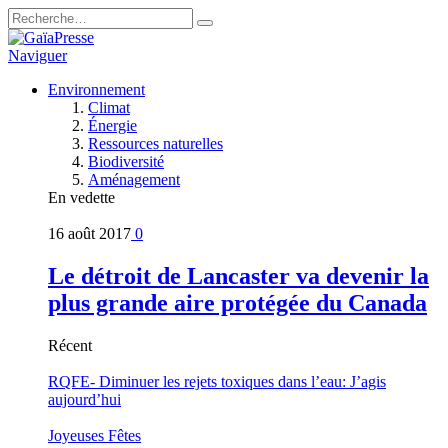
Naviguer
Environnement
Climat
Énergie
Ressources naturelles
Biodiversité
Aménagement
En vedette
16 août 2017
0
Le détroit de Lancaster va devenir la
plus grande aire protégée du Canada
Récent
RQFE- Diminuer les rejets toxiques dans l’eau: J’agis
aujourd’hui
Joyeuses Fêtes