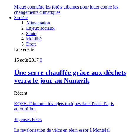
Mieux connaître les forêts urbaines pour lutter contre les
changements climatiques
Société
Alimentation
Enjeux sociaux
Santé
Mobilité
Droit
En vedette
15 août 2017
0
Une serre chauffée grâce aux déchets
verra le jour au Nunavik
Récent
RQFE- Diminuer les rejets toxiques dans l’eau: J’agis
aujourd’hui
Joyeuses Fêtes
La revalorisation de vélos en plein essor à Montréal