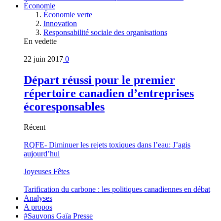
Économie
Économie verte
Innovation
Responsabilité sociale des organisations
En vedette
22 juin 2017
0
Départ réussi pour le premier
répertoire canadien d’entreprises
écoresponsables
Récent
RQFE- Diminuer les rejets toxiques dans l’eau: J’agis
aujourd’hui
Joyeuses Fêtes
Tarification du carbone : les politiques canadiennes en débat
Analyses
A propos
#Sauvons Gaïa Presse