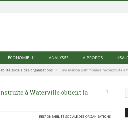
ÉCONOMIE
ANALYSES
A PROPOS
#SAU
»
bilité sociale des organisations
Une maison patrimoniale reconstruite à Wat
struite à Waterville obtient la
0
RESPONSABILITÉ SOCIALE DES ORGANISATIONS