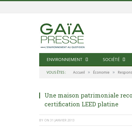
ENVIRONNEMENT
SOCIÉTÉ
»
»
VOUS ÊTES :
Accueil
Économie
Responsa
Une maison patrimoniale recon
certification LEED platine
BY
ON
31 JANVIER 2013