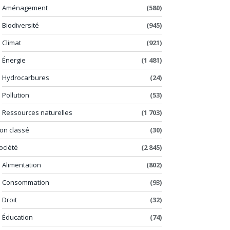
Aménagement
(580)
Biodiversité
(945)
Climat
(921)
Énergie
(1 481)
Hydrocarbures
(24)
Pollution
(53)
Ressources naturelles
(1 703)
on classé
(30)
ociété
(2 845)
Alimentation
(802)
Consommation
(93)
Droit
(32)
Éducation
(74)