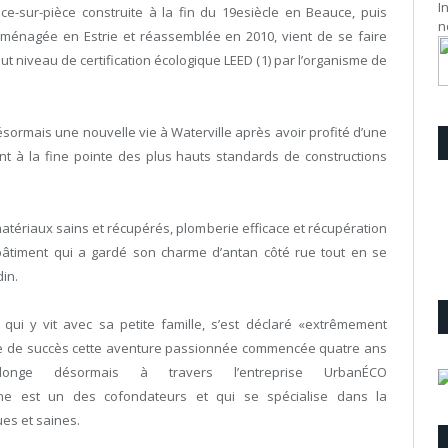
I
e-sur-pièce construite à la fin du 19
e
siècle en Beauce, puis
n
énagée en Estrie et réassemblée en 2010, vient de se faire
aut niveau de certification écologique LEED (
1)
par l’organisme de
ésormais une nouvelle vie à Waterville après avoir profité d’une
nt à la fine pointe des plus hauts standards de constructions
 matériaux sains et récupérés, plomberie efficace et récupération
e bâtiment qui a gardé son charme d’antan côté rue tout en se
din.
 qui y vit avec sa petite famille, s’est déclaré «extrêmement
onne de succès cette aventure passionnée commencée quatre ans
nge désormais à travers l’entreprise UrbanÉCO
nne est un des cofondateurs et qui se spécialise dans la
ues et saines.