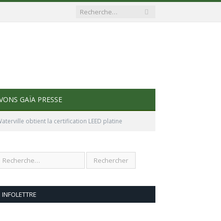
VONS GAÏA PRESSE
erville obtient la certification LEED platine
INFOLETTRE