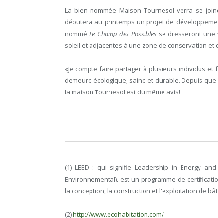
La bien nommée Maison Tournesol verra se joindr
débutera au printemps un projet de développement
nommé
Le Champ des Possibles
se dresseront une v
soleil et adjacentes à une zone de conservation et 
«Je compte faire partager à plusieurs individus et f
demeure écologique, saine et durable. Depuis que j’
la maison Tournesol est du même avis!
(1) LEED : qui signifie Leadership in Energy an
Environnemental), est un programme de certification
la conception, la construction et l'exploitation de 
(2)
http://www.ecohabitation.com/