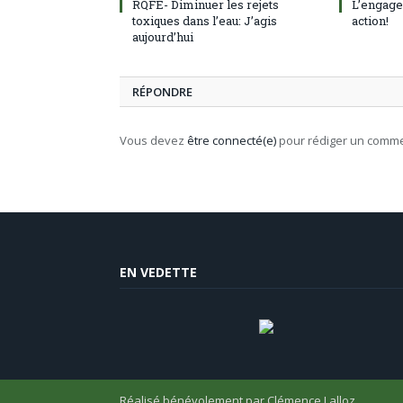
RQFE- Diminuer les rejets
L’engage
toxiques dans l’eau: J’agis
action!
aujourd’hui
RÉPONDRE
Vous devez
être connecté(e)
pour rédiger un comme
EN VEDETTE
Réalisé bénévolement par
Clémence Lalloz