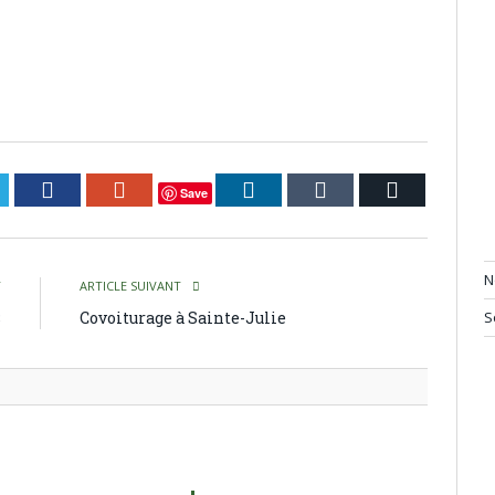
itter
Facebook
Google+
LinkedIn
Tumblr
Courriel
Save
N
T
ARTICLE SUIVANT
S
$
Covoiturage à Sainte-Julie