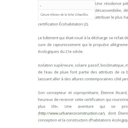
Une résidence pièc
désassemblée, dém
Cature d'écran de la fiche UrbanÉco.
attribuer le plus h
certification Écohabitation (
2)
.
Le bâtiment qui était voué à la décharge se refait d
cure de rajeunissement qui le propulse allégreme
écologiques du 21
e
siècle.
Isolation supérieure, solaire passif, bioclimatique,
de l’eau de pluie font partie des attributs de c
laissant aller à des allures contemporaines côté jar
Son concepteur et copropriétaire, Étienne Ricard,
heureux de recevoir cette certification qui cour
plus tôt». Une aventure qui se prolo
(
http://www.urbanecoconstruction.ca/
), dont Étie
conception et la construction d’habitations écologiq