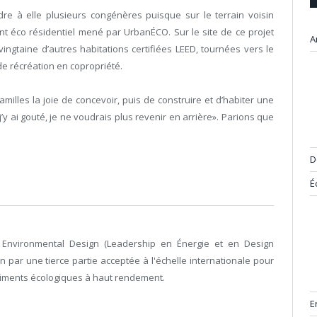
e à elle plusieurs congénères puisque sur le terrain voisin
 éco résidentiel mené par UrbanÉCO. Sur le site de ce projet
A
ingtaine d’autres habitations certifiées LEED, tournées vers le
de récréation en copropriété.
amilles la joie de concevoir, puis de construire et d’habiter une
y ai gouté, je ne voudrais plus revenir en arrière». Parions que
D
É
d Environmental Design (Leadership en Énergie et en Design
 par une tierce partie acceptée à l'échelle internationale pour
bâtiments écologiques à haut rendement.
E