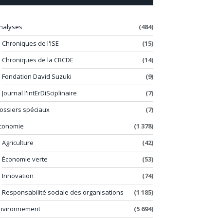
nalyses
(484)
Chroniques de l'ISE
(15)
Chroniques de la CRCDE
(14)
Fondation David Suzuki
(9)
Journal l'intErDiSciplinaire
(7)
ossiers spéciaux
(7)
conomie
(1 378)
Agriculture
(42)
Économie verte
(53)
Innovation
(74)
Responsabilité sociale des organisations
(1 185)
nvironnement
(5 694)