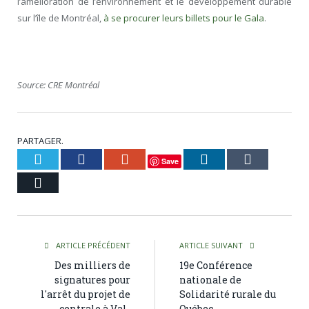
l’amélioration de l’environnement et le développement durable
sur l’île de Montréal,
à se procurer leurs billets pour le Gala
.
Source: CRE Montréal
PARTAGER.
Twitter
Facebook
Google+
LinkedIn
Tumblr
Save
Courriel
ARTICLE PRÉCÉDENT
ARTICLE SUIVANT
Des milliers de
19e Conférence
signatures pour
nationale de
l'arrêt du projet de
Solidarité rurale du
centrale à Val-
Québec