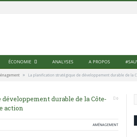
ÉCONOMIE
ANALYSES
A PROPOS
#SAU
»
énagement
La planification stratégique de développement durable de la
de développement durable de la Côte-
0
e action
AMÉNAGEMENT