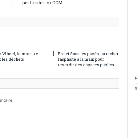
l
pesticides, ni OGM
h Wheel, le monstre
Projet Sous les pavés : arracher
t les déchets
l’asphalte à la main pour
reverdir des espaces publics
N
S
ntaire.