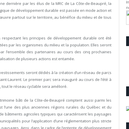
I
ine dernière par les élus de la MRC de La Côte-de-Beaupré, la
n
tégique de développement durable est passée en mode action et
uvre partout sur le territoire, au bénéfice du milieu et de tous
s respectant les principes de développement durable ont été
ées par les organismes du milieu et la population. Elles seront
ar l’ensemble des partenaires au cours des cinq prochaines
alisation de plusieurs actions est entamée.
nvestissements seront dédiés à la création d’un réseau de parcs
Saint-Laurent. Le premier parc sera inauguré au cours de l’été à
, tout le réseau cyclable sera amélioré.
 patrimoine bâti de la Côte-de-Beaupré comptent aussi parmi les
st l’une des plus anciennes régions rurales du Québec et du
e bâtiments agricoles typiques qui caractérisent les paysages
unicipalités pour l’application d’une réglementation plus stricte
es paysages. Ainsi, dans le cadre de l’entente de développement