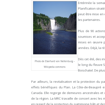
Entérinée la sema
Planification stra
peut être mise en œ
les partenaires.
Plus de 90 action
soumises et accept
mises en œuvre p
années. Déjà, la ré
Dès cet été, des i
Photo de Eberhard von Nellenburg –
le long du fleuve 
Wikipedia commons
Boischatel. De plus
Par ailleurs, la revitalisation et la protection du
effets bénéfiques du Plan. La Côte-de-Beaupré e
Canada. Elle regorge de demeures ancestrales et d
de la région. La MRC travaille de concert avec les m
en regard de la protection du patrimoine bâti et d