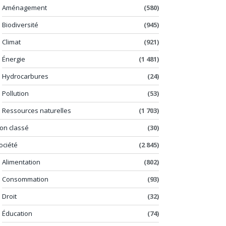
Aménagement
(580)
Biodiversité
(945)
Climat
(921)
Énergie
(1 481)
Hydrocarbures
(24)
Pollution
(53)
Ressources naturelles
(1 703)
on classé
(30)
ociété
(2 845)
Alimentation
(802)
Consommation
(93)
Droit
(32)
Éducation
(74)