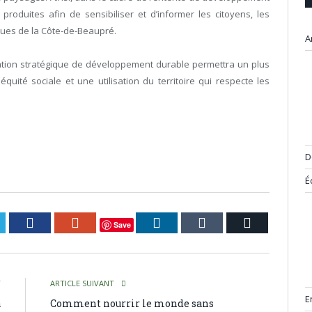
produites afin de sensibiliser et d’informer les citoyens, les
ques de la Côte-de-Beaupré.
A
ication stratégique de développement durable permettra un plus
uité sociale et une utilisation du territoire qui respecte les
D
É
itter
Facebook
Google+
LinkedIn
Tumblr
Courriel
Save
T
ARTICLE SUIVANT
E
a
Comment nourrir le monde sans