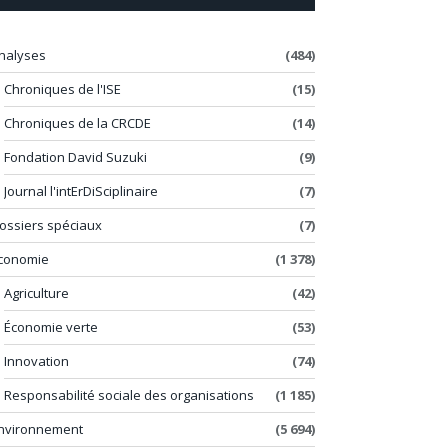
nalyses
(484)
Chroniques de l'ISE
(15)
Chroniques de la CRCDE
(14)
Fondation David Suzuki
(9)
Journal l'intErDiSciplinaire
(7)
ossiers spéciaux
(7)
conomie
(1 378)
Agriculture
(42)
Économie verte
(53)
Innovation
(74)
Responsabilité sociale des organisations
(1 185)
nvironnement
(5 694)