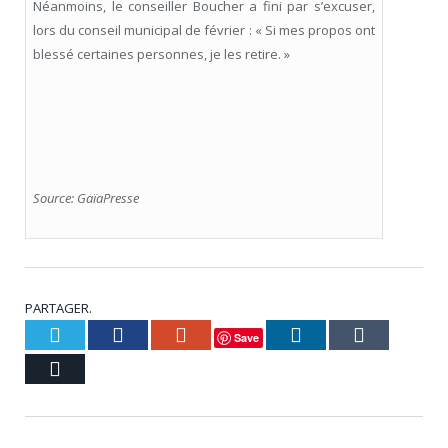
Néanmoins, le conseiller Boucher a fini par s’excuser,
lors du conseil municipal de février : « Si mes propos ont
blessé certaines personnes, je les retire. »
Source: GaïaPresse
PARTAGER.
Twitter
Facebook
Google+
LinkedIn
Tumblr
Save
Courriel