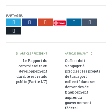
PARTAGER.
Twitter
Facebook
Google+
LinkedIn
Tumblr
Save
Courriel
ARTICLE PRÉCÉDENT
ARTICLE SUIVANT
Le Rapport du
Québec doit
commissaire au
s’engager à
développement
prioriser les projets
durable est rendu
de transport
public (Partie 1/7)
collectif dans ses
demandes de
financement
auprès du
gouvernement
fédéral