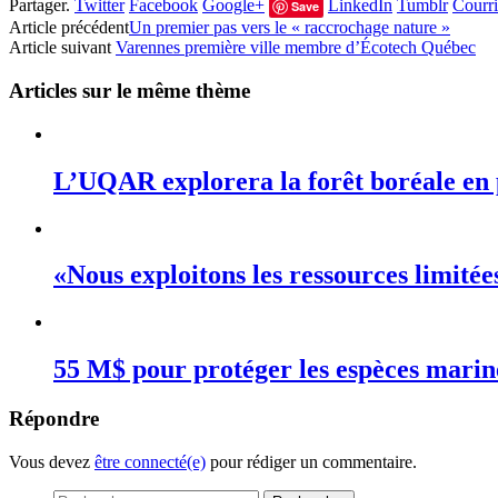
Partager.
Twitter
Facebook
Google+
LinkedIn
Tumblr
Courri
Save
Article précédent
Un premier pas vers le « raccrochage nature »
Article suivant
Varennes première ville membre d’Écotech Québec
Articles sur le même thème
L’UQAR explorera la forêt boréale en 
«Nous exploitons les ressources limité
55 M$ pour protéger les espèces mari
Répondre
Vous devez
être connecté(e)
pour rédiger un commentaire.