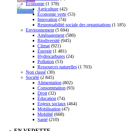
Économie
(1 378)
Agriculture
(42)
Économie verte
(53)
Innovation
(74)
Responsabilité sociale des organisations
(1 185)
Environnement
(5 694)
Aménagement
(580)
Biodiversité
(945)
Climat
(921)
Énergie
(1 481)
Hydrocarbures
(24)
Pollution
(53)
Ressources naturelles
(1 703)
Non classé
(30)
Société
(2 845)
Alimentation
(802)
Consommation
(93)
Droit
(32)
Éducation
(74)
Enjeux sociaux
(464)
Mobilisation
(47)
Mobilité
(668)
Santé
(210)
EN VEDETTE