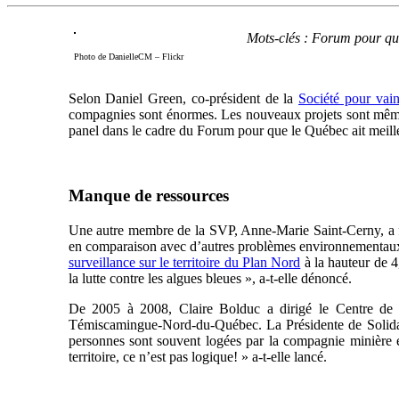
Mots-clés : Forum pour que
Photo de DanielleCM – Flickr
Selon Daniel Green, co-président de la
Société pour vain
compagnies sont énormes. Les nouveaux projets sont même p
panel dans le cadre du Forum pour que le Québec ait mei
Manque de ressources
Une autre membre de la SVP, Anne-Marie Saint-Cerny, a fai
en comparaison avec d’autres problèmes environnementaux
surveillance sur le territoire du Plan Nord
à la hauteur de 4
la lutte contre les algues bleues », a-t-elle dénoncé.
De 2005 à 2008, Claire Bolduc a dirigé le Centre de 
Témiscamingue-Nord-du-Québec. La Présidente de Solidari
personnes sont souvent logées par la compagnie minière et
territoire, ce n’est pas logique! » a-t-elle lancé.