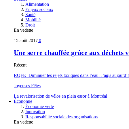
Alimentation
Enjeux sociaux
Santé
Mobilité
Droit
En vedette
15 août 2017
0
Une serre chauffée grâce aux déchets v
Récent
RQFE- Diminuer les rejets toxiques dans l’eau: J’agis aujourd’
Joyeuses Fêtes
La revalorisation de vélos en plein essor à Montréal
Économie
Économie verte
Innovation
Responsabilité sociale des organisations
En vedette