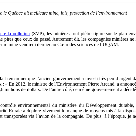
 le Québec ait meilleure mine, lois, protection de l’environnement
cre la pollution
(SVP), les minières font piètre figure sur le plan en
ires que ceux du passé. Autrement dit, les compagnies minières ne se
lleure mine vendredi dernier au Cœur des sciences de l’UQAM.
t remarquer que l’ancien gouvernement a investi très peu d’argent da
 : « En 2012, le ministre de l’Environnement Pierre Arcand a annoncé
,6 millions de dollars. De l’autre côté, ce même gouvernement a décidé 
contrôle environnemental du ministère du Développement durable
té Rurale a déploré vivement le manque de moyens mis à la dispositi
 transportées via l’avion de la compagnie. De plus, à l’époque, je n