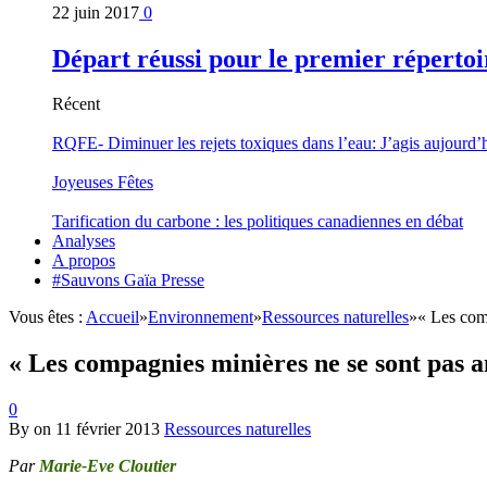
22 juin 2017
0
Départ réussi pour le premier répertoi
Récent
RQFE- Diminuer les rejets toxiques dans l’eau: J’agis aujourd’
Joyeuses Fêtes
Tarification du carbone : les politiques canadiennes en débat
Analyses
A propos
#Sauvons Gaïa Presse
Vous êtes :
Accueil
»
Environnement
»
Ressources naturelles
»
« Les com
« Les compagnies minières ne se sont pas a
0
By
on
11 février 2013
Ressources naturelles
Par
Marie-Eve Cloutier