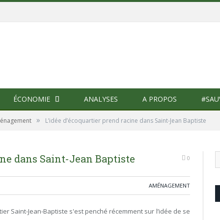
ÉCONOMIE
ANALYSES
A PROPOS
#SAU
»
énagement
L’idée d’écoquartier prend racine dans Saint-Jean Baptiste
ine dans Saint-Jean Baptiste
0
AMÉNAGEMENT
tier Saint-Jean-Baptiste s'est penché récemment sur l’idée de se