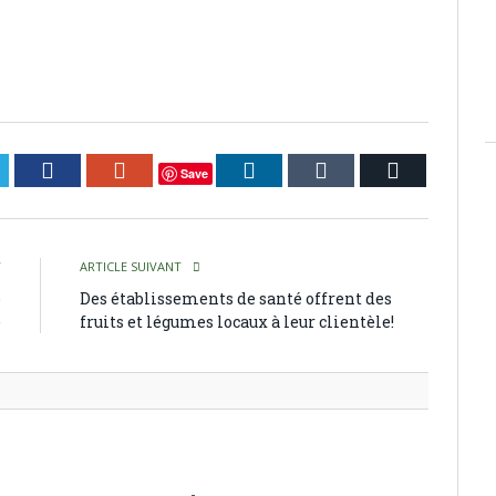
itter
Facebook
Google+
LinkedIn
Tumblr
Courriel
Save
T
ARTICLE SUIVANT
e
Des établissements de santé offrent des
e
fruits et légumes locaux à leur clientèle!