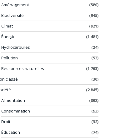
Aménagement
(580)
Biodiversité
(945)
Climat
(921)
Énergie
(1 481)
Hydrocarbures
(24)
Pollution
(53)
Ressources naturelles
(1 703)
on classé
(30)
ociété
(2 845)
Alimentation
(802)
Consommation
(93)
Droit
(32)
Éducation
(74)