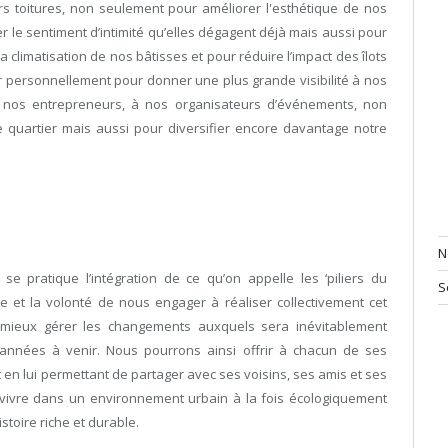
s toitures, non seulement pour améliorer l'esthétique de nos
r le sentiment d’intimité qu’elles dégagent déjà mais aussi pour
a climatisation de nos bâtisses et pour réduire l’impact des îlots
r personnellement pour donner une plus grande visibilité à nos
à nos entrepreneurs, à nos organisateurs d’événements, non
le quartier mais aussi pour diversifier encore davantage notre
N
 se pratique l’intégration de ce qu’on appelle les ‘piliers du
S
 et la volonté de nous engager à réaliser collectivement cet
t mieux gérer les changements auxquels sera inévitablement
es années à venir. Nous pourrons ainsi offrir à chacun de ses
ut en lui permettant de partager avec ses voisins, ses amis et ses
e vivre dans un environnement urbain à la fois écologiquement
toire riche et durable.