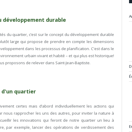
A
u développement durable
lités du quartier, c’est sur le concept du développement durable
t plutôt large qui propose de prendre en compte les dimensions
eloppement dans les processus de planification. C'est dans le
ironnement urbain vivant et habité – et qui plus est historique!
ous proposons de relever dans Saint-Jean-Baptiste.
D
É
 d'un quartier
tivement certes mais d’abord individuellement les actions qui
ur nous rapprocher les uns des autres, pour inviter la nature à
cueillir les innovations qui feront de notre quartier un lieu à
E
tre, par exemple, lancer des opérations de verdissement des