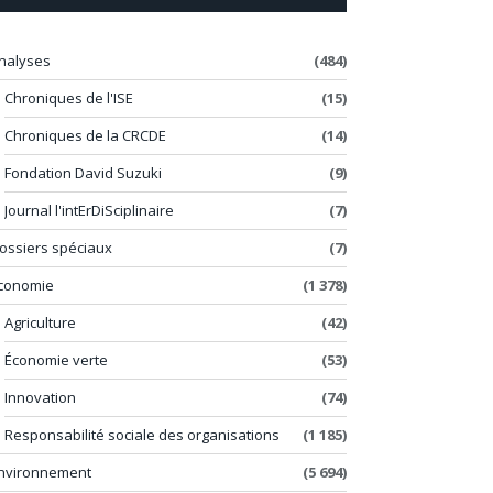
nalyses
(484)
Chroniques de l'ISE
(15)
Chroniques de la CRCDE
(14)
Fondation David Suzuki
(9)
Journal l'intErDiSciplinaire
(7)
ossiers spéciaux
(7)
conomie
(1 378)
Agriculture
(42)
Économie verte
(53)
Innovation
(74)
Responsabilité sociale des organisations
(1 185)
nvironnement
(5 694)