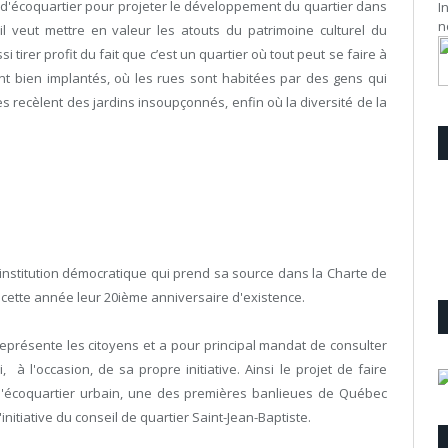
d'écoquartier pour projeter le développement du quartier dans
I
n
il veut mettre en valeur les atouts du patrimoine culturel du
ssi tirer profit du fait que c’est un quartier
où tout peut se faire à
nt bien implantés, où les rues sont habitées par des gens qui
res recèlent des jardins insoupçonnés, enfin où la diversité de la
 institution démocratique qui prend sa source dans la Charte de
t cette année leur 20ième anniversaire d'existence.
représente les citoyens et a pour principal mandat de consulter
 à l'occasion, de sa propre initiative. Ainsi le projet de faire
re d'écoquartier urbain, une des premières banlieues de Québec
initiative du conseil de quartier Saint-Jean-Baptiste.