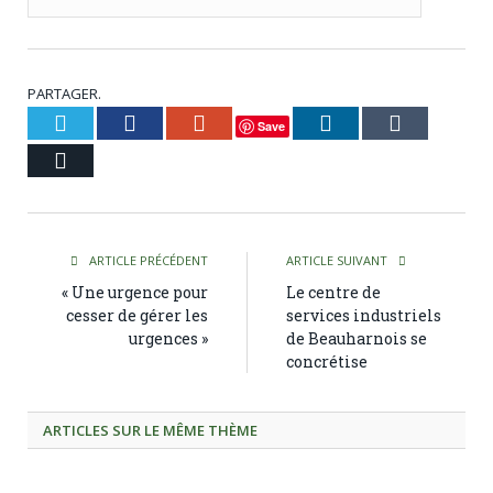
PARTAGER.
Twitter
Facebook
Google+
LinkedIn
Tumblr
Save
Courriel
ARTICLE PRÉCÉDENT
ARTICLE SUIVANT
« Une urgence pour
Le centre de
cesser de gérer les
services industriels
urgences »
de Beauharnois se
concrétise
ARTICLES SUR LE MÊME THÈME