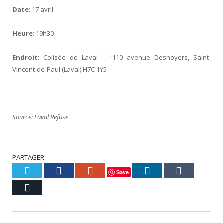
Date
: 17 avril
Heure
: 19h30
Endroit
: Colisée de Laval – 1110 avenue Desnoyers, Saint-
Vincent-de-Paul (Laval) H7C 1Y5
Source: Laval Refuse
PARTAGER.
Twitter
Facebook
Google+
LinkedIn
Tumblr
Save
Courriel