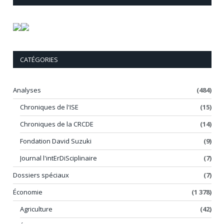
CATÉGORIES
Analyses
(484)
Chroniques de l'ISE
(15)
Chroniques de la CRCDE
(14)
Fondation David Suzuki
(9)
Journal l'intErDiSciplinaire
(7)
Dossiers spéciaux
(7)
Économie
(1 378)
Agriculture
(42)