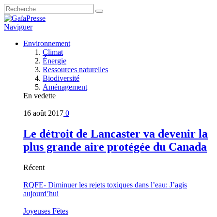
Naviguer
Environnement
Climat
Énergie
Ressources naturelles
Biodiversité
Aménagement
En vedette
16 août 2017
0
Le détroit de Lancaster va devenir la
plus grande aire protégée du Canada
Récent
RQFE- Diminuer les rejets toxiques dans l’eau: J’agis
aujourd’hui
Joyeuses Fêtes