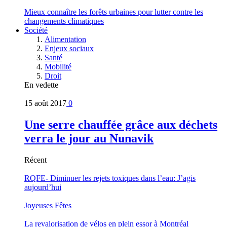
Mieux connaître les forêts urbaines pour lutter contre les
changements climatiques
Société
Alimentation
Enjeux sociaux
Santé
Mobilité
Droit
En vedette
15 août 2017
0
Une serre chauffée grâce aux déchets
verra le jour au Nunavik
Récent
RQFE- Diminuer les rejets toxiques dans l’eau: J’agis
aujourd’hui
Joyeuses Fêtes
La revalorisation de vélos en plein essor à Montréal