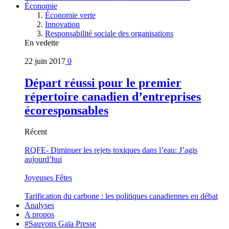
Économie
Économie verte
Innovation
Responsabilité sociale des organisations
En vedette
22 juin 2017
0
Départ réussi pour le premier
répertoire canadien d’entreprises
écoresponsables
Récent
RQFE- Diminuer les rejets toxiques dans l’eau: J’agis
aujourd’hui
Joyeuses Fêtes
Tarification du carbone : les politiques canadiennes en débat
Analyses
A propos
#Sauvons Gaïa Presse