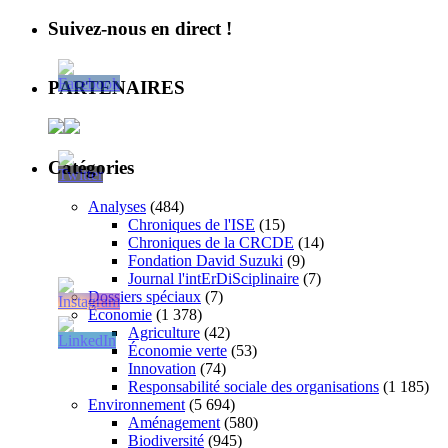
Suivez-nous en direct !
PARTENAIRES
Catégories
Analyses
(484)
Chroniques de l'ISE
(15)
Chroniques de la CRCDE
(14)
Fondation David Suzuki
(9)
Journal l'intErDiSciplinaire
(7)
Dossiers spéciaux
(7)
Économie
(1 378)
Agriculture
(42)
Économie verte
(53)
Innovation
(74)
Responsabilité sociale des organisations
(1 185)
Environnement
(5 694)
Aménagement
(580)
Biodiversité
(945)