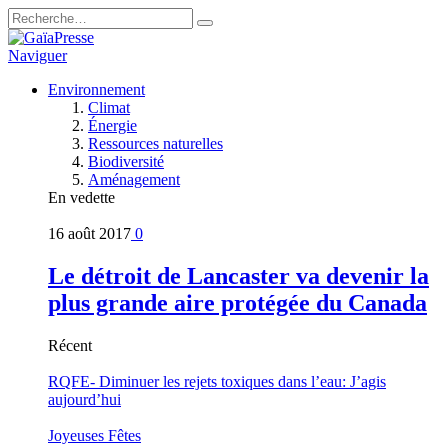
Naviguer
Environnement
Climat
Énergie
Ressources naturelles
Biodiversité
Aménagement
En vedette
16 août 2017
0
Le détroit de Lancaster va devenir la
plus grande aire protégée du Canada
Récent
RQFE- Diminuer les rejets toxiques dans l’eau: J’agis
aujourd’hui
Joyeuses Fêtes