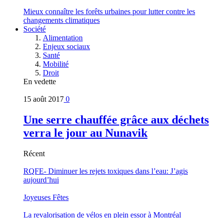
Mieux connaître les forêts urbaines pour lutter contre les
changements climatiques
Société
Alimentation
Enjeux sociaux
Santé
Mobilité
Droit
En vedette
15 août 2017
0
Une serre chauffée grâce aux déchets
verra le jour au Nunavik
Récent
RQFE- Diminuer les rejets toxiques dans l’eau: J’agis
aujourd’hui
Joyeuses Fêtes
La revalorisation de vélos en plein essor à Montréal