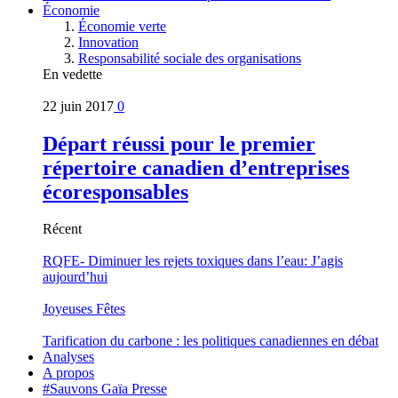
Économie
Économie verte
Innovation
Responsabilité sociale des organisations
En vedette
22 juin 2017
0
Départ réussi pour le premier
répertoire canadien d’entreprises
écoresponsables
Récent
RQFE- Diminuer les rejets toxiques dans l’eau: J’agis
aujourd’hui
Joyeuses Fêtes
Tarification du carbone : les politiques canadiennes en débat
Analyses
A propos
#Sauvons Gaïa Presse