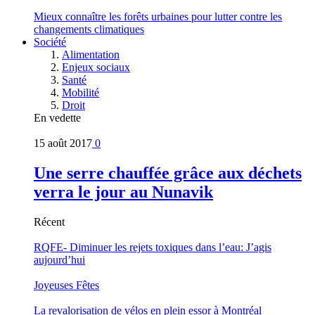
Mieux connaître les forêts urbaines pour lutter contre les
changements climatiques
Société
Alimentation
Enjeux sociaux
Santé
Mobilité
Droit
En vedette
15 août 2017
0
Une serre chauffée grâce aux déchets
verra le jour au Nunavik
Récent
RQFE- Diminuer les rejets toxiques dans l’eau: J’agis
aujourd’hui
Joyeuses Fêtes
La revalorisation de vélos en plein essor à Montréal