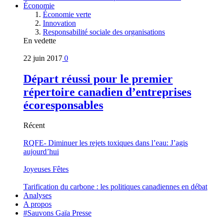
Économie
Économie verte
Innovation
Responsabilité sociale des organisations
En vedette
22 juin 2017
0
Départ réussi pour le premier
répertoire canadien d’entreprises
écoresponsables
Récent
RQFE- Diminuer les rejets toxiques dans l’eau: J’agis
aujourd’hui
Joyeuses Fêtes
Tarification du carbone : les politiques canadiennes en débat
Analyses
A propos
#Sauvons Gaïa Presse