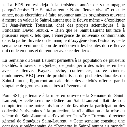
« La FDS en est déjà à la troisième année de sa campagne
panquébécoise “Le Saint-Laurent : Notre fleuve vivant” et cette
année, nous cherchions à faire rayonner tant les organismes œuvrant
à mettre en valeur le Saint-Laurent que le fleuve même » d’expliquer
Dr Jean-Patrick Toussaint, chef des projets scientifiques à la
Fondation David Suzuki. « Bien que le Saint-Laurent fait face à
plusieurs enjeux, tels que, l’émergence de nouveaux contaminants
dans la partie fluviale ou le manque d’oxygène dans l’estuaire, cette
semaine se veut une façon de redécouvrir les beautés de ce fleuve
qui coule en nous et de renouer avec ce dernier ».
La Semaine du Saint-Laurent permettra à la population de plusieurs
localités, à travers le Québec, de participer à des activités en lien
avec le fleuve. Kayak, pêche, conférences, soirée cinéma,
randonnées, BBQ avec de produits issus de pêcheries durables du
Saint-Laurent, figureront au calendrier des activités offertes par la
vingtaine de groupes partenaires à l’évènement.
Pour SSL, partenaire à la mise en œuvre de la Semaine du Saint-
Laurent, « cette semaine dédiée au Saint-Laurent allait de soi,
compte tenu que notre mission est de favoriser la participation des
collectivités riveraines à la protection, la réhabilitation et la mise en
valeur du Saint-Laurent » d’exprimer Jean-Éric Turcotte, directeur
général de Stratégies Saint-Laurent. « Cette semaine constitue une
occasion supplémentaire de “Remettre le Saint-Laurent au monde”