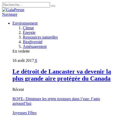
Naviguer
Environnement
Climat
Énergie
Ressources naturelles
Biodiversité
Aménagement
En vedette
16 août 2017
0
Le détroit de Lancaster va devenir la
plus grande aire protégée du Canada
Récent
RQFE- Diminuer les rejets toxiques dans l’eau: J’agis
aujourd’hui
Joyeuses Fêtes