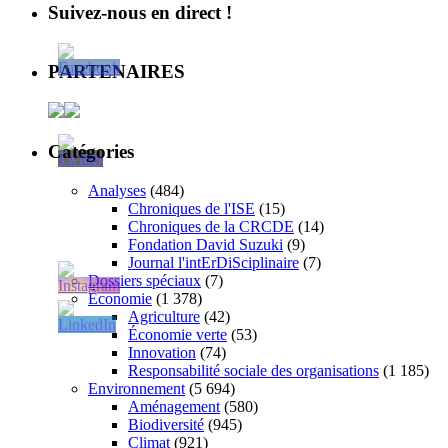
Suivez-nous en direct !
PARTENAIRES
Catégories
Analyses
(484)
Chroniques de l'ISE
(15)
Chroniques de la CRCDE
(14)
Fondation David Suzuki
(9)
Journal l'intErDiSciplinaire
(7)
Dossiers spéciaux
(7)
Économie
(1 378)
Agriculture
(42)
Économie verte
(53)
Innovation
(74)
Responsabilité sociale des organisations
(1 185)
Environnement
(5 694)
Aménagement
(580)
Biodiversité
(945)
Climat
(921)