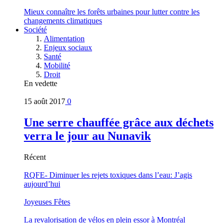
Mieux connaître les forêts urbaines pour lutter contre les
changements climatiques
Société
Alimentation
Enjeux sociaux
Santé
Mobilité
Droit
En vedette
15 août 2017
0
Une serre chauffée grâce aux déchets
verra le jour au Nunavik
Récent
RQFE- Diminuer les rejets toxiques dans l’eau: J’agis
aujourd’hui
Joyeuses Fêtes
La revalorisation de vélos en plein essor à Montréal