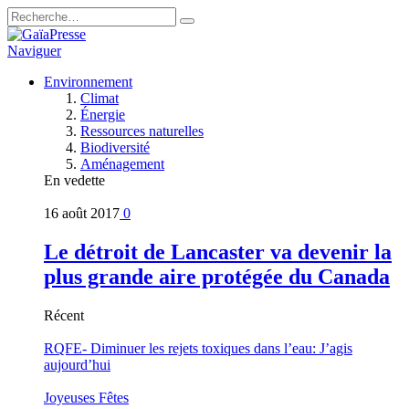
Naviguer
Environnement
Climat
Énergie
Ressources naturelles
Biodiversité
Aménagement
En vedette
16 août 2017
0
Le détroit de Lancaster va devenir la
plus grande aire protégée du Canada
Récent
RQFE- Diminuer les rejets toxiques dans l’eau: J’agis
aujourd’hui
Joyeuses Fêtes