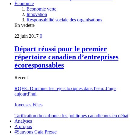
Économie
Économie verte
Innovation
Responsabilité sociale des organisations
En vedette
22 juin 2017
0
Départ réussi pour le premier
répertoire canadien d’entreprises
écoresponsables
Récent
RQFE- Diminuer les rejets toxiques dans l’eau: J’agis
aujourd’hui
Joyeuses Fêtes
Tarification du carbone : les politiques canadiennes en débat
Analyses
A propos
#Sauvons Gaïa Presse