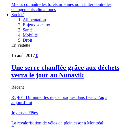
Mieux connaître les forêts urbaines pour lutter contre les
changements climatiques
Société
Alimentation
Enjeux sociaux
Santé
Mobilité
Droit
En vedette
15 août 2017
0
Une serre chauffée grâce aux déchets
verra le jour au Nunavik
Récent
RQFE- Diminuer les rejets toxiques dans l’eau: J’agis
aujourd’hui
Joyeuses Fêtes
La revalorisation de vélos en plein essor à Montréal