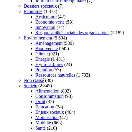
Journal l'intErDiSciplinaire
(7)
Dossiers spéciaux
(7)
Économie
(1 378)
Agriculture
(42)
Économie verte
(53)
Innovation
(74)
Responsabilité sociale des organisations
(1 185)
Environnement
(5 694)
Aménagement
(580)
Biodiversité
(945)
Climat
(921)
Énergie
(1 481)
Hydrocarbures
(24)
Pollution
(53)
Ressources naturelles
(1 703)
Non classé
(30)
Société
(2 845)
Alimentation
(802)
Consommation
(93)
Droit
(32)
Éducation
(74)
Enjeux sociaux
(464)
Mobilisation
(47)
Mobilité
(668)
Santé
(210)