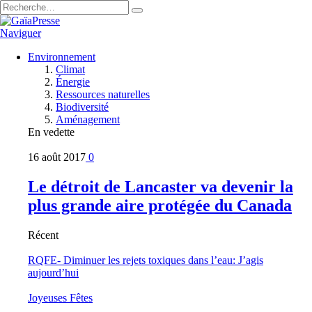
Naviguer
Environnement
Climat
Énergie
Ressources naturelles
Biodiversité
Aménagement
En vedette
16 août 2017
0
Le détroit de Lancaster va devenir la
plus grande aire protégée du Canada
Récent
RQFE- Diminuer les rejets toxiques dans l’eau: J’agis
aujourd’hui
Joyeuses Fêtes