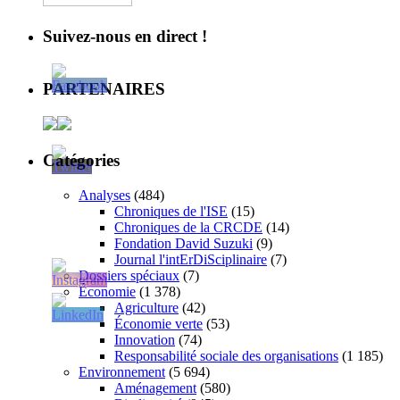
Suivez-nous en direct !
PARTENAIRES
Catégories
Analyses
(484)
Chroniques de l'ISE
(15)
Chroniques de la CRCDE
(14)
Fondation David Suzuki
(9)
Journal l'intErDiSciplinaire
(7)
Dossiers spéciaux
(7)
Économie
(1 378)
Agriculture
(42)
Économie verte
(53)
Innovation
(74)
Responsabilité sociale des organisations
(1 185)
Environnement
(5 694)
Aménagement
(580)