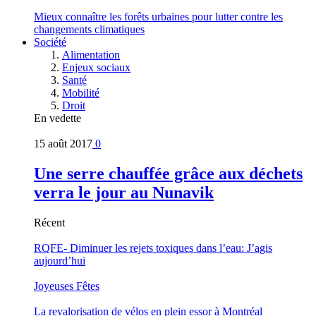
Mieux connaître les forêts urbaines pour lutter contre les
changements climatiques
Société
Alimentation
Enjeux sociaux
Santé
Mobilité
Droit
En vedette
15 août 2017
0
Une serre chauffée grâce aux déchets
verra le jour au Nunavik
Récent
RQFE- Diminuer les rejets toxiques dans l’eau: J’agis
aujourd’hui
Joyeuses Fêtes
La revalorisation de vélos en plein essor à Montréal