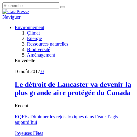
Naviguer
Environnement
Climat
Énergie
Ressources naturelles
Biodiversité
Aménagement
En vedette
16 août 2017
0
Le détroit de Lancaster va devenir la
plus grande aire protégée du Canada
Récent
RQFE- Diminuer les rejets toxiques dans l’eau: J’agis
aujourd’hui
Joyeuses Fêtes