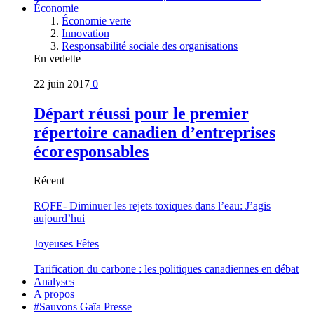
Économie
Économie verte
Innovation
Responsabilité sociale des organisations
En vedette
22 juin 2017
0
Départ réussi pour le premier
répertoire canadien d’entreprises
écoresponsables
Récent
RQFE- Diminuer les rejets toxiques dans l’eau: J’agis
aujourd’hui
Joyeuses Fêtes
Tarification du carbone : les politiques canadiennes en débat
Analyses
A propos
#Sauvons Gaïa Presse