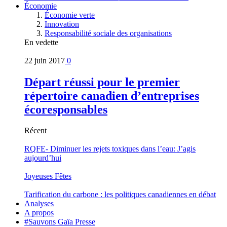
Économie
Économie verte
Innovation
Responsabilité sociale des organisations
En vedette
22 juin 2017
0
Départ réussi pour le premier
répertoire canadien d’entreprises
écoresponsables
Récent
RQFE- Diminuer les rejets toxiques dans l’eau: J’agis
aujourd’hui
Joyeuses Fêtes
Tarification du carbone : les politiques canadiennes en débat
Analyses
A propos
#Sauvons Gaïa Presse