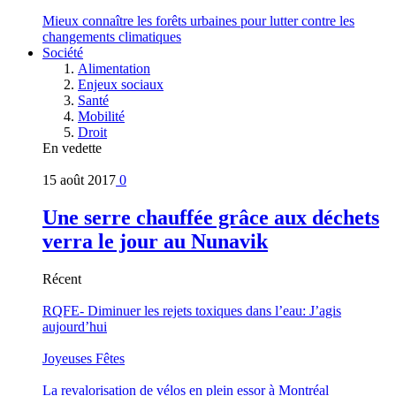
Mieux connaître les forêts urbaines pour lutter contre les
changements climatiques
Société
Alimentation
Enjeux sociaux
Santé
Mobilité
Droit
En vedette
15 août 2017
0
Une serre chauffée grâce aux déchets
verra le jour au Nunavik
Récent
RQFE- Diminuer les rejets toxiques dans l’eau: J’agis
aujourd’hui
Joyeuses Fêtes
La revalorisation de vélos en plein essor à Montréal