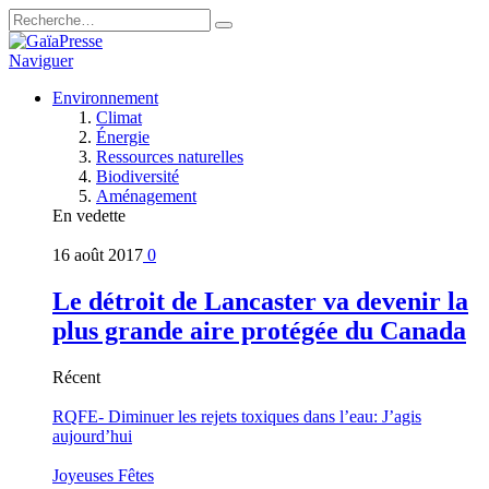
Naviguer
Environnement
Climat
Énergie
Ressources naturelles
Biodiversité
Aménagement
En vedette
16 août 2017
0
Le détroit de Lancaster va devenir la
plus grande aire protégée du Canada
Récent
RQFE- Diminuer les rejets toxiques dans l’eau: J’agis
aujourd’hui
Joyeuses Fêtes