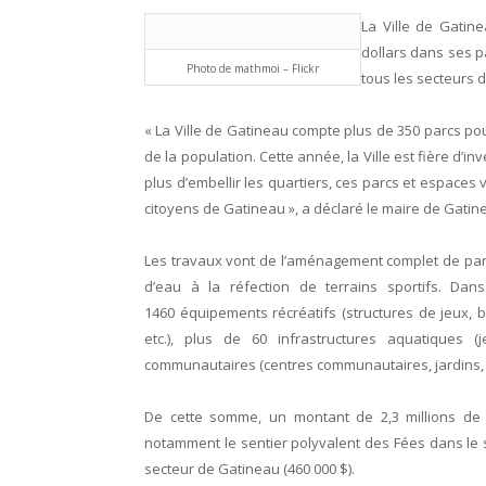
La Ville de Gatin
dollars dans ses p
Photo de mathmoi – Flickr
tous les secteurs de
« La Ville de Gatineau compte plus de 350 parcs po
de la population. Cette année, la Ville est fière d’i
plus d’embellir les quartiers, ces parcs et espaces 
citoyens de Gatineau », a déclaré le maire de Gati
Les travaux vont de l’aménagement complet de parc
d’eau à la réfection de terrains sportifs. Da
1460 équipements récréatifs (structures de jeux, bal
etc.), plus de 60 infrastructures aquatiques 
communautaires (centres communautaires, jardins, e
De cette somme, un montant de 2,3 millions de d
notamment le sentier polyvalent des Fées dans le se
secteur de Gatineau (460 000 $).