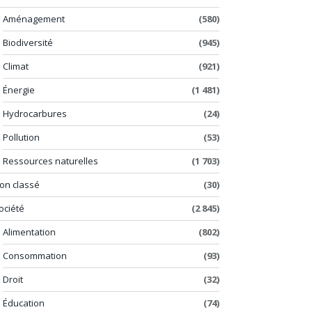
Aménagement
(580)
Biodiversité
(945)
Climat
(921)
Énergie
(1 481)
Hydrocarbures
(24)
Pollution
(53)
Ressources naturelles
(1 703)
on classé
(30)
ociété
(2 845)
Alimentation
(802)
Consommation
(93)
Droit
(32)
Éducation
(74)