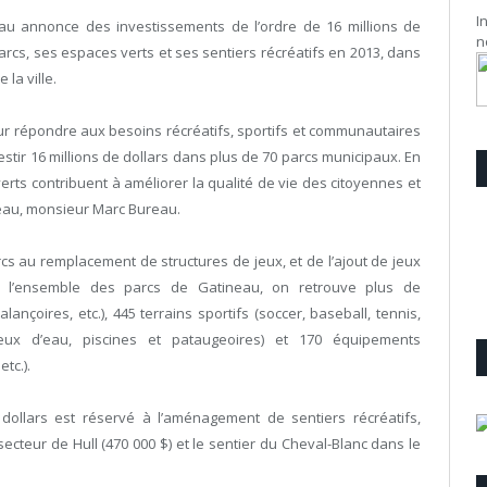
I
eau annonce des investissements de l’ordre de 16 millions de
n
arcs, ses espaces verts et ses sentiers récréatifs en 2013, dans
 la ville.
ur répondre aux besoins récréatifs, sportifs et communautaires
nvestir 16 millions de dollars dans plus de 70 parcs municipaux. En
verts contribuent à améliorer la qualité de vie des citoyennes et
neau, monsieur Marc Bureau.
s au remplacement de structures de jeux, et de l’ajout de jeux
ns l’ensemble des parcs de Gatineau, on retrouve plus de
ançoires, etc.), 445 terrains sportifs (soccer, baseball, tennis,
(jeux d’eau, piscines et pataugeoires) et 170 équipements
tc.).
ollars est réservé à l’aménagement de sentiers récréatifs,
cteur de Hull (470 000 $) et le sentier du Cheval-Blanc dans le