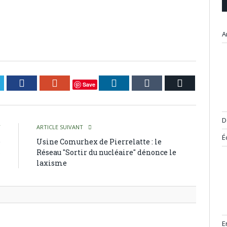
A
itter
Facebook
Google+
LinkedIn
Tumblr
Courriel
Save
D
T
ARTICLE SUIVANT
É
e
Usine Comurhex de Pierrelatte : le
s
Réseau "Sortir du nucléaire" dénonce le
laxisme
E