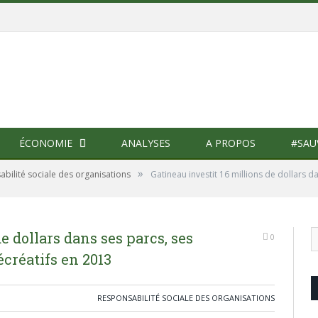
ÉCONOMIE
ANALYSES
A PROPOS
#SAU
»
bilité sociale des organisations
Gatineau investit 16 millions de dollars d
e dollars dans ses parcs, ses
0
écréatifs en 2013
RESPONSABILITÉ SOCIALE DES ORGANISATIONS