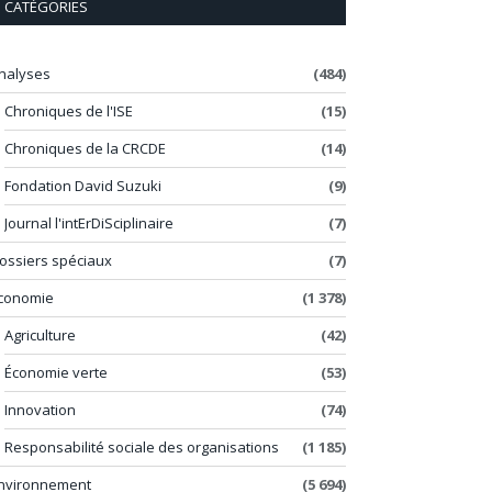
CATÉGORIES
nalyses
(484)
Chroniques de l'ISE
(15)
Chroniques de la CRCDE
(14)
Fondation David Suzuki
(9)
Journal l'intErDiSciplinaire
(7)
ossiers spéciaux
(7)
conomie
(1 378)
Agriculture
(42)
Économie verte
(53)
Innovation
(74)
Responsabilité sociale des organisations
(1 185)
nvironnement
(5 694)