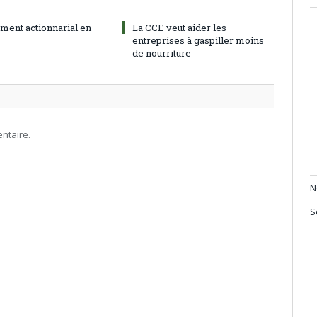
ment actionnarial en
La CCE veut aider les
entreprises à gaspiller moins
de nourriture
ntaire.
N
S