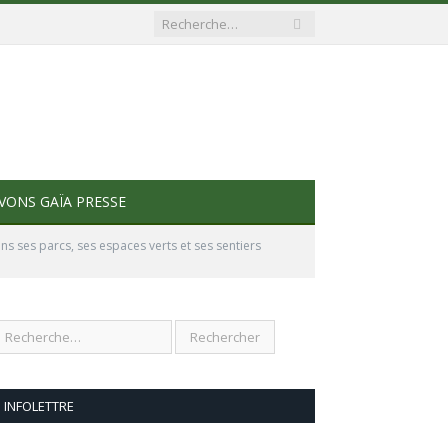
VONS GAÏA PRESSE
ans ses parcs, ses espaces verts et ses sentiers
INFOLETTRE