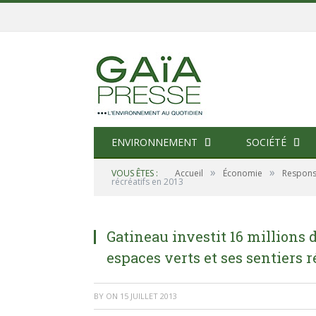
ENVIRONNEMENT
SOCIÉTÉ
»
»
VOUS ÊTES :
Accueil
Économie
Responsa
récréatifs en 2013
Gatineau investit 16 millions d
espaces verts et ses sentiers r
BY
ON
15 JUILLET 2013