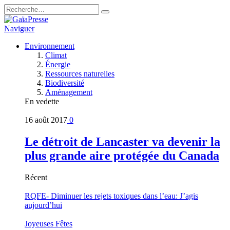
Naviguer
Environnement
Climat
Énergie
Ressources naturelles
Biodiversité
Aménagement
En vedette
16 août 2017
0
Le détroit de Lancaster va devenir la
plus grande aire protégée du Canada
Récent
RQFE- Diminuer les rejets toxiques dans l’eau: J’agis
aujourd’hui
Joyeuses Fêtes