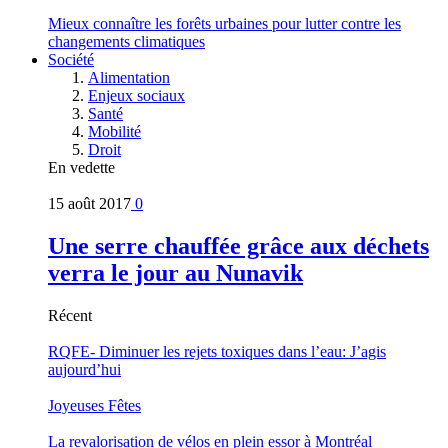
Mieux connaître les forêts urbaines pour lutter contre les
changements climatiques
Société
Alimentation
Enjeux sociaux
Santé
Mobilité
Droit
En vedette
15 août 2017
0
Une serre chauffée grâce aux déchets
verra le jour au Nunavik
Récent
RQFE- Diminuer les rejets toxiques dans l’eau: J’agis
aujourd’hui
Joyeuses Fêtes
La revalorisation de vélos en plein essor à Montréal