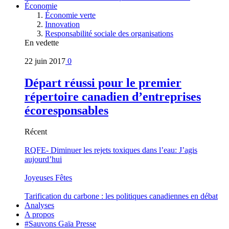
Économie
Économie verte
Innovation
Responsabilité sociale des organisations
En vedette
22 juin 2017
0
Départ réussi pour le premier
répertoire canadien d’entreprises
écoresponsables
Récent
RQFE- Diminuer les rejets toxiques dans l’eau: J’agis
aujourd’hui
Joyeuses Fêtes
Tarification du carbone : les politiques canadiennes en débat
Analyses
A propos
#Sauvons Gaïa Presse