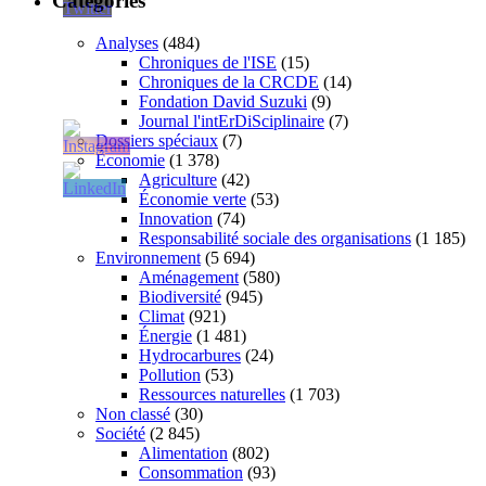
Catégories
Analyses
(484)
Chroniques de l'ISE
(15)
Chroniques de la CRCDE
(14)
Fondation David Suzuki
(9)
Journal l'intErDiSciplinaire
(7)
Dossiers spéciaux
(7)
Économie
(1 378)
Agriculture
(42)
Économie verte
(53)
Innovation
(74)
Responsabilité sociale des organisations
(1 185)
Environnement
(5 694)
Aménagement
(580)
Biodiversité
(945)
Climat
(921)
Énergie
(1 481)
Hydrocarbures
(24)
Pollution
(53)
Ressources naturelles
(1 703)
Non classé
(30)
Société
(2 845)
Alimentation
(802)
Consommation
(93)