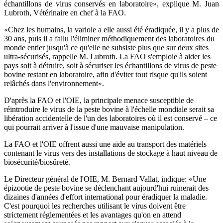
échantillons de virus conservés en laboratoire», explique M. Juan
Lubroth, Vétérinaire en chef à la FAO.
«Chez les humains, la variole a elle aussi été éradiquée, il y a plus de
30 ans, puis il a fallu l'éliminer méthodiquement des laboratoires du
monde entier jusqu'à ce qu'elle ne subsiste plus que sur deux sites
ultra-sécurisés, rappelle M. Lubroth. La FAO s'emploie à aider les
pays soit à détruire, soit à sécuriser les échantillons de virus de peste
bovine restant en laboratoire, afin d'éviter tout risque qu'ils soient
relâchés dans l'environnement».
D'après la FAO et l'OIE, la principale menace susceptible de
réintroduire le virus de la peste bovine à l'échelle mondiale serait sa
libération accidentelle de l'un des laboratoires où il est conservé – ce
qui pourrait arriver à l'issue d'une mauvaise manipulation.
La FAO et l'OIE offrent aussi une aide au transport des matériels
contenant le virus vers des installations de stockage à haut niveau de
biosécurité/biosûreté.
Le Directeur général de l'OIE, M. Bernard Vallat, indique: «Une
épizootie de peste bovine se déclenchant aujourd'hui ruinerait des
dizaines d'années d'effort international pour éradiquer la maladie.
C'est pourquoi les recherches utilisant le virus doivent être
strictement réglementées et les avantages qu'on en attend