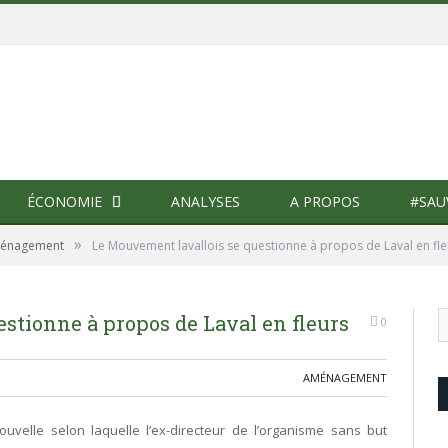
ÉCONOMIE
ANALYSES
A PROPOS
#SAU
»
énagement
Le Mouvement lavallois se questionne à propos de Laval en fle
stionne à propos de Laval en fleurs
0
AMÉNAGEMENT
ouvelle selon laquelle l’ex-directeur de l’organisme sans but