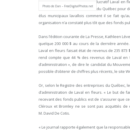
lucratif Laval en f
Photo de Dan – FreeDigitalPhotos.net
du Québec pour dé
élus municipaux lavallois comment il se fait qu’a
organisation n’a constaté plus tôt que des fonds pub
Dans l’édition courante de La Presse, Kathleen Léve
quelque 200 000 $ au cours de la dernière année. «
Laval en fleurs faisait état de revenus de 235 873 
rend compte que 44 % des revenus de Laval en fl
d’administration », de dire le candidat du Mouvemen
possible d’obtenir de chiffres plus récents, le site 
Or, selon le Registre des entreprises du Québec, le
d’administration de Laval en fleurs. « Le but de f
recevant des fonds publics est de s’assurer que c
Cléroux et Bromley ne se sont pas acquittés de ce
M. David De Cotis.
« Le journal rapporte également que la responsable 