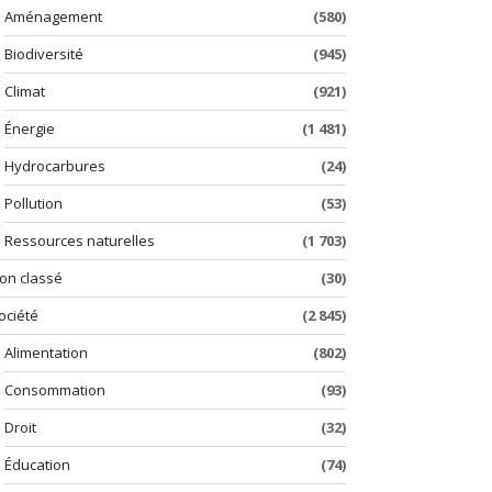
Aménagement
(580)
Biodiversité
(945)
Climat
(921)
Énergie
(1 481)
Hydrocarbures
(24)
Pollution
(53)
Ressources naturelles
(1 703)
on classé
(30)
ociété
(2 845)
Alimentation
(802)
Consommation
(93)
Droit
(32)
Éducation
(74)