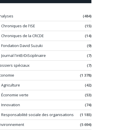
nalyses
(484)
Chroniques de l'ISE
(15)
Chroniques de la CRCDE
(14)
Fondation David Suzuki
(9)
Journal l'intErDiSciplinaire
(7)
ossiers spéciaux
(7)
conomie
(1 378)
Agriculture
(42)
Économie verte
(53)
Innovation
(74)
Responsabilité sociale des organisations
(1 185)
nvironnement
(5 694)