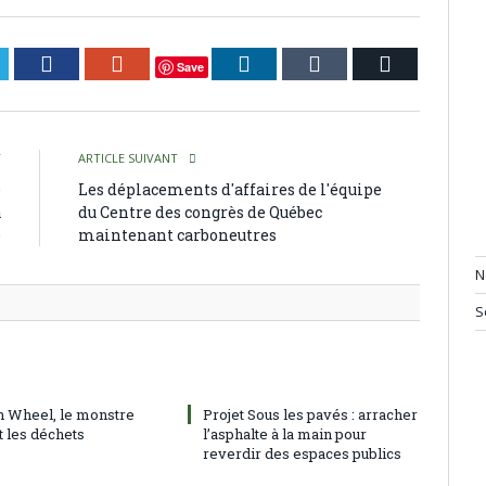
itter
Facebook
Google+
LinkedIn
Tumblr
Courriel
Save
T
ARTICLE SUIVANT
e
Les déplacements d'affaires de l'équipe
a
du Centre des congrès de Québec
e
maintenant carboneutres
N
S
h Wheel, le monstre
Projet Sous les pavés : arracher
t les déchets
l’asphalte à la main pour
reverdir des espaces publics