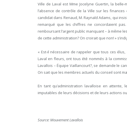
Ville de Laval est Mme Jocelyne Guertin, la belle-
l’absence de contrôle de la Ville sur les finance
candidat dans Renaud, M. Raynald Adams, qui insiste 
remarqué que les chiffres ne concordaient pas. 
remboursant l’argent public manquant – à même les fo
de cette administration? On croirait que non! » s’indi
« Est-il nécessaire de rappeler que tous ces élus
Laval en fleurs, ont tous été nommés à la comm
Lavallois – Équipe Vaillancourt?, se demande le can
On sait que les membres actuels du conseil sont maîtr
En tant qu’administration lavalloise en attente, 
imputables de leurs décisions et de leurs actions ou
Source: Mouvement Lavallois