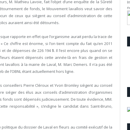
leurs, M. Mathieu Lavoie, fait l’objet d’une enquête de la Sûreté
I
n
tournement de fonds, le Mouvement lavallois veut savoir des
ucun de ceux qui siègent au conseil d’administration de cette
lics auraient ainsi été détournés.
sque rapporte en effet que l’organisme aurait perdu la trace de
 Ce chiffre est énorme, si l’on tient compte du fait qu’en 2011
$ et de dépenses de 226 194 $. Il l’est encore plus quand on se
eurs étaient dépensés cette année-là en frais de gestion et
t lavallois à la mairie de Laval, M. Marc Demers. Il n’a pas été
Web de l’OBNL étant actuellement hors ligne.
s conseillers Pierre Cléroux et Yvon Bromley siègent au conseil
aire siéger des élus aux conseils d’administration d’organismes
es fonds sont dépensés judicieusement. De toute évidence, MM.
tte responsabilité », s’indigne le candidat dans Saint-Bruno,
politique du dossier de Laval en fleurs au comité exécutif de la