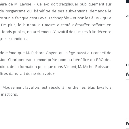
mère de M. Lavoie. « Celle-ci doit s’expliquer publiquement sur
s de l’organisme qui bénéficie de ses subventions, demande le
A
sur le fait que c’est Laval Technopôle – et non les élus – qui a
De plus, le bureau du maire a tenté d’étouffer l’affaire en
nds publics, naturellement. Y avait-il des limites à l’indécence
gne le candidat.
, de même que M. Richard Goyer, qui siège aussi au conseil de
ission Charbonneau comme prête-nom au bénéfice du PRO des
D
didat de la formation politique dans Vimont, M. Michel Poissant.
es dans l’art de ne rien voir. »
É
le Mouvement lavallois est résolu à rendre les élus lavallois
 inactions.
E