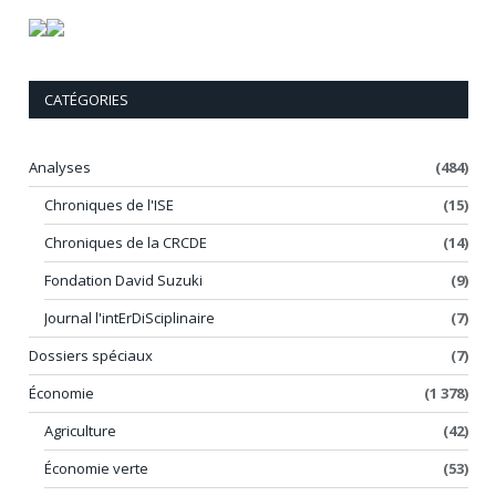
CATÉGORIES
Analyses
(484)
Chroniques de l'ISE
(15)
Chroniques de la CRCDE
(14)
Fondation David Suzuki
(9)
Journal l'intErDiSciplinaire
(7)
Dossiers spéciaux
(7)
Économie
(1 378)
Agriculture
(42)
Économie verte
(53)