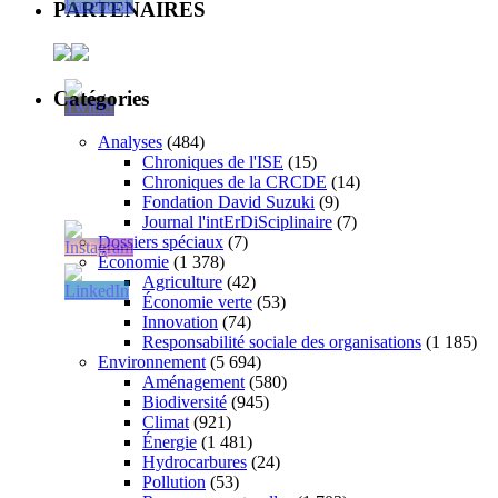
PARTENAIRES
Catégories
Analyses
(484)
Chroniques de l'ISE
(15)
Chroniques de la CRCDE
(14)
Fondation David Suzuki
(9)
Journal l'intErDiSciplinaire
(7)
Dossiers spéciaux
(7)
Économie
(1 378)
Agriculture
(42)
Économie verte
(53)
Innovation
(74)
Responsabilité sociale des organisations
(1 185)
Environnement
(5 694)
Aménagement
(580)
Biodiversité
(945)
Climat
(921)
Énergie
(1 481)
Hydrocarbures
(24)
Pollution
(53)