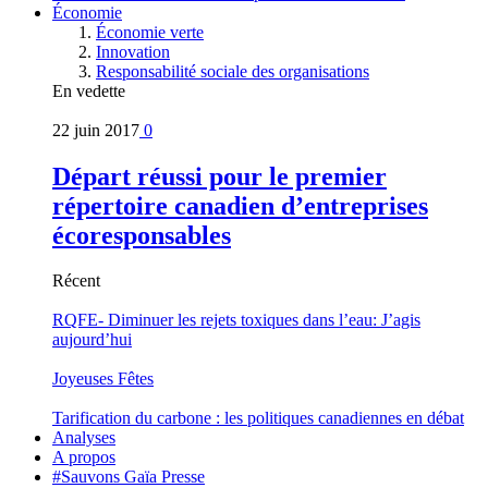
Économie
Économie verte
Innovation
Responsabilité sociale des organisations
En vedette
22 juin 2017
0
Départ réussi pour le premier
répertoire canadien d’entreprises
écoresponsables
Récent
RQFE- Diminuer les rejets toxiques dans l’eau: J’agis
aujourd’hui
Joyeuses Fêtes
Tarification du carbone : les politiques canadiennes en débat
Analyses
A propos
#Sauvons Gaïa Presse