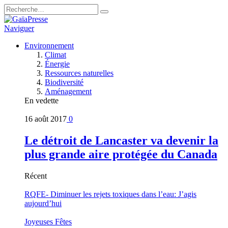
Naviguer
Environnement
Climat
Énergie
Ressources naturelles
Biodiversité
Aménagement
En vedette
16 août 2017
0
Le détroit de Lancaster va devenir la
plus grande aire protégée du Canada
Récent
RQFE- Diminuer les rejets toxiques dans l’eau: J’agis
aujourd’hui
Joyeuses Fêtes