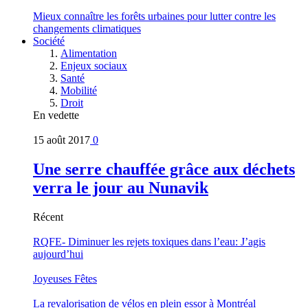
Mieux connaître les forêts urbaines pour lutter contre les
changements climatiques
Société
Alimentation
Enjeux sociaux
Santé
Mobilité
Droit
En vedette
15 août 2017
0
Une serre chauffée grâce aux déchets
verra le jour au Nunavik
Récent
RQFE- Diminuer les rejets toxiques dans l’eau: J’agis
aujourd’hui
Joyeuses Fêtes
La revalorisation de vélos en plein essor à Montréal