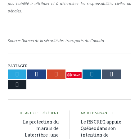
pas habilité à attribuer ni à déterminer les responsabilités civiles ou
pénales.
Source:
Bureau de la sécurité des transports du
Canada
PARTAGER.
Twitter
Facebook
Google+
LinkedIn
Tumblr
Save
Courriel
ARTICLE PRÉCÉDENT
ARTICLE SUIVANT
La protection du
Le RNCREQ appuie
marais de
Québec dans son
Laterrière : une
intention de