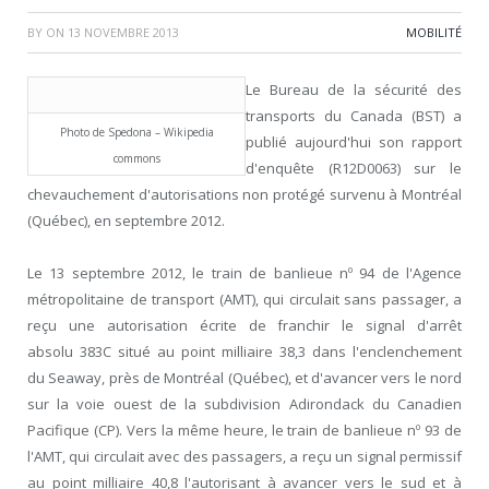
BY
ON
13 NOVEMBRE 2013
MOBILITÉ
Le Bureau de la sécurité des
transports du
Canada
(BST) a
Photo de Spedona – Wikipedia
publié aujourd'hui son rapport
commons
d'enquête (R12D0063) sur le
chevauchement d'autorisations non protégé survenu à Montréal
(Québec), en septembre 2012.
Le 13 septembre 2012, le train de banlieue nº 94 de l'Agence
métropolitaine de transport (AMT), qui circulait sans passager, a
reçu une autorisation écrite de franchir le signal d'arrêt
absolu 383C situé au point milliaire 38,3 dans l'enclenchement
du Seaway, près de Montréal (Québec), et d'avancer vers le nord
sur la voie ouest de la subdivision Adirondack du Canadien
Pacifique (CP). Vers la même heure, le train de banlieue nº 93 de
l'AMT, qui circulait avec des passagers, a reçu un signal permissif
au point milliaire 40,8 l'autorisant à avancer vers le sud et à