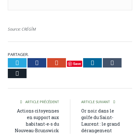
Source: CRÉGÎM
PARTAGER.
Twitter
Facebook
Google+
LinkedIn
Tumblr
Save
Courriel
ARTICLE PRÉCÉDENT
ARTICLE SUIVANT
Actions citoyennes
Or noir dans le
en support aux
golfe du Saint-
habitant-e-s du
Laurent : le grand
Nouveau-Brunswick
dérangement