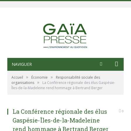
NAVIGUER
»
»
Accueil
Économie
Responsabilité sociale des
»
organisations
La Conférence régionale des élus Gaspésie-
Îles-de-la-Madeleine rend hommage à Bertrand Berger
La Conférence régionale des élus
0
Gaspésie-Îles-de-la-Madeleine
rend hommage à Bertrand Berger