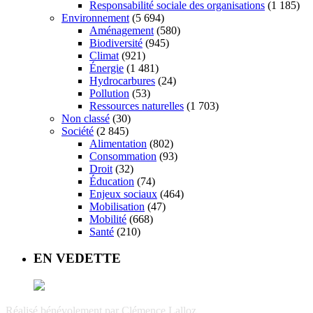
Responsabilité sociale des organisations
(1 185)
Environnement
(5 694)
Aménagement
(580)
Biodiversité
(945)
Climat
(921)
Énergie
(1 481)
Hydrocarbures
(24)
Pollution
(53)
Ressources naturelles
(1 703)
Non classé
(30)
Société
(2 845)
Alimentation
(802)
Consommation
(93)
Droit
(32)
Éducation
(74)
Enjeux sociaux
(464)
Mobilisation
(47)
Mobilité
(668)
Santé
(210)
EN VEDETTE
Réalisé bénévolement par
Clémence Lalloz