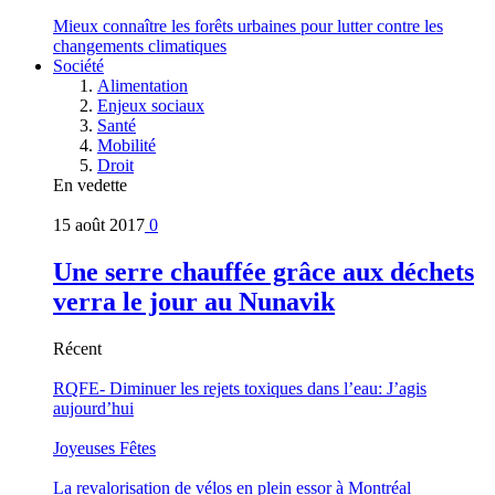
Mieux connaître les forêts urbaines pour lutter contre les
changements climatiques
Société
Alimentation
Enjeux sociaux
Santé
Mobilité
Droit
En vedette
15 août 2017
0
Une serre chauffée grâce aux déchets
verra le jour au Nunavik
Récent
RQFE- Diminuer les rejets toxiques dans l’eau: J’agis
aujourd’hui
Joyeuses Fêtes
La revalorisation de vélos en plein essor à Montréal