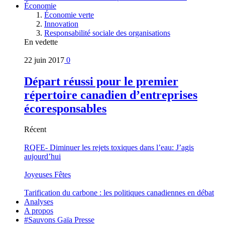
Économie
Économie verte
Innovation
Responsabilité sociale des organisations
En vedette
22 juin 2017
0
Départ réussi pour le premier
répertoire canadien d’entreprises
écoresponsables
Récent
RQFE- Diminuer les rejets toxiques dans l’eau: J’agis
aujourd’hui
Joyeuses Fêtes
Tarification du carbone : les politiques canadiennes en débat
Analyses
A propos
#Sauvons Gaïa Presse