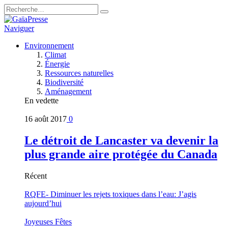
Naviguer
Environnement
Climat
Énergie
Ressources naturelles
Biodiversité
Aménagement
En vedette
16 août 2017
0
Le détroit de Lancaster va devenir la
plus grande aire protégée du Canada
Récent
RQFE- Diminuer les rejets toxiques dans l’eau: J’agis
aujourd’hui
Joyeuses Fêtes