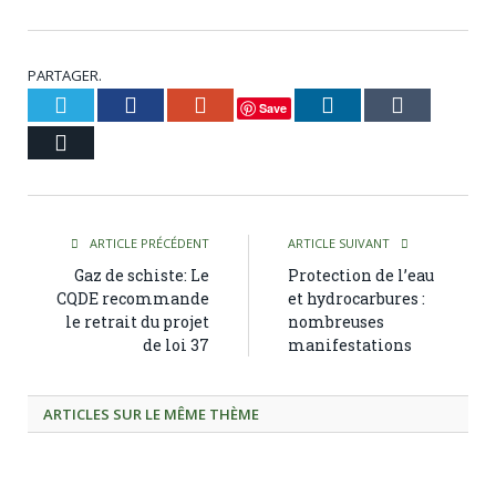
PARTAGER.
Twitter
Facebook
Google+
LinkedIn
Tumblr
Save
Courriel
ARTICLE PRÉCÉDENT
ARTICLE SUIVANT
Gaz de schiste: Le
Protection de l’eau
CQDE recommande
et hydrocarbures :
le retrait du projet
nombreuses
de loi 37
manifestations
ARTICLES SUR LE MÊME THÈME