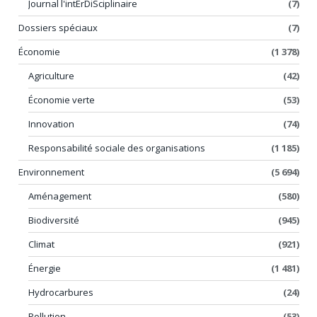
Journal l'intErDiSciplinaire
(7)
Dossiers spéciaux
(7)
Économie
(1 378)
Agriculture
(42)
Économie verte
(53)
Innovation
(74)
Responsabilité sociale des organisations
(1 185)
Environnement
(5 694)
Aménagement
(580)
Biodiversité
(945)
Climat
(921)
Énergie
(1 481)
Hydrocarbures
(24)
Pollution
(53)