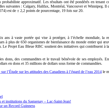
robabiliste approximatif. Les résultats ont été pondérés en tenant comp
lles suivantes : Calgary, Halifax, Montréal, Vancouver et Winnipeg. I
 074) est de ± 2,2 points de pourcentage, 19 fois sur 20.
ns à vaste portée qui vise à protéger, à l’échelle mondiale, la ress
ars à plus de 650 organismes de bienfaisance du monde entier qui œuvr
u. Le Projet Eau Bleue RBC soutient des initiatives qui contribuent à la
es dons, des commandites et le travail bénévole de ses employés. En 
llars en dons et 35 millions de dollars sous forme de commandites.
 sur l’Étude sur les attitudes des Canadiens à l’égard de l’eau 2014
le
m
el
 institutions du Saguenay – Lac-Saint-Jean!
our un Record Guinness