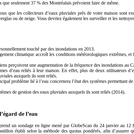
rs que seulement 37 % des Montréalais prévoient faire de même.
us que les collecteurs d’eaux pluviales près de votre maison sont exe
erglas ou de neige. Vous devriez également les surveiller et les nettoyer 
rsonnellement touché par des inondations en 2013.
ement climatique accroît les conditions météorologiques extrêmes, et l
ns perçoivent une augmentation de la fréquence des inondations au Can
mes d’eau reliés à leur maison. En effet, plus de deux utilisateurs d’
iales auxquels ils sont reliés.
ipal problème lié à l’eau concernera l’état des systèmes permettant de
èmes de gestion des eaux pluviales auxquels ils sont reliés (2014).
l’égard de l’eau
mprend un sondage en ligne mené par GlobeScan du 24 janvier au 12 fé
ntillon établi selon la méthode des quotas pondérés, afin d’assurer q