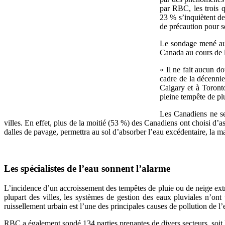
par RBC, les trois 
23 % s’inquiètent de
de précaution pour s
Le sondage mené aup
Canada au cours de l
« Il ne fait aucun d
cadre de la décennie
Calgary et à Toronto
pleine tempête de pl
Les Canadiens ne sem
villes. En effet, plus de la moitié (53 %) des Canadiens ont choisi d
dalles de pavage, permettra au sol d’absorber l’eau excédentaire, la m
Les spécialistes de l’eau sonnent l’alarme
L’incidence d’un accroissement des tempêtes de pluie ou de neige extr
plupart des villes, les systèmes de gestion des eaux pluviales n’on
ruissellement urbain est l’une des principales causes de pollution de l
RBC a également sondé 134 parties prenantes de divers secteurs, soit 