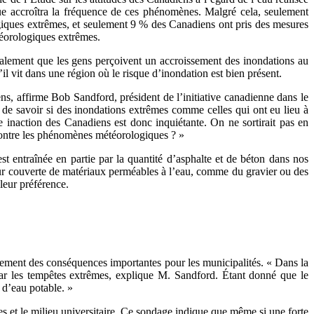
e accroîtra la fréquence de ces phénomènes. Malgré cela, seulement
giques extrêmes, et seulement 9 % des Canadiens ont pris des mesures
téorologiques extrêmes.
lement que les gens perçoivent un accroissement des inondations au
 vit dans une région où le risque d’inondation est bien présent.
ns, affirme Bob Sandford, président de l’initiative canadienne dans le
de savoir si des inondations extrêmes comme celles qui ont eu lieu à
e inaction des Canadiens est donc inquiétante. On ne sortirait pas en
 contre les phénomènes météorologiques ? »
t entraînée en partie par la quantité d’asphalte et de béton dans nos
cour couverte de matériaux perméables à l’eau, comme du gravier ou des
leur préférence.
alement des conséquences importantes pour les municipalités. « Dans la
 par les tempêtes extrêmes, explique M. Sandford. Étant donné que le
 d’eau potable. »
s et le milieu universitaire. Ce sondage indique que même si une forte