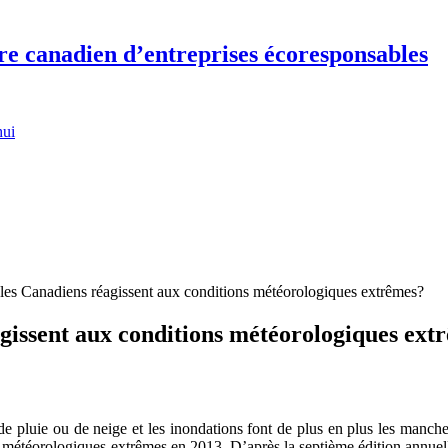
re canadien d’entreprises écoresponsables
hui
 les Canadiens réagissent aux conditions météorologiques extrêmes?
agissent aux conditions météorologiques ext
de pluie ou de neige et les inondations font de plus en plus les manche
étéorologiques extrêmes en 2013. D’après la septième édition annuelle 