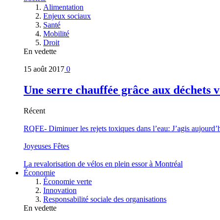
Alimentation
Enjeux sociaux
Santé
Mobilité
Droit
En vedette
15 août 2017
0
Une serre chauffée grâce aux déchets v
Récent
RQFE- Diminuer les rejets toxiques dans l’eau: J’agis aujourd’
Joyeuses Fêtes
La revalorisation de vélos en plein essor à Montréal
Économie
Économie verte
Innovation
Responsabilité sociale des organisations
En vedette