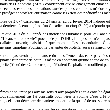
quarts des Canadiens (74 %) conviennent que le changement climatiqu
s sécheresses ou des inondations causées par les conditions météorolo
e protéger et protéger leur maison contre les effets des phénomènes mé
rès de 2 074 Canadiens du 24 janvier au 12 février 2014 indique éga
a dernière décennie : plus d’un Canadien sur cinq (21 %) a répondu qu’il
oute que 2013 était “l’année des inondations urbaines” pour les Canadie
 “L’eau, source de vie” proclamée par l’ONU. La question n’était pas 
 allaient survenir, mais bien à quel moment elles surviendraient. Cett
uie sans parapluie. Pourquoi ne pas tenter de protéger aussi sa maison
blent pas savoir que la hausse du ruissellement des eaux pluviales es
’asphalter leur entrée de cour. Et même en apprenant qu’une entrée de 
ajorité (55 %) des Canadiens qui préféraient l’asphalte ne modifient pas 
êmes ne se limite pas aux maisons et aux propriétés ; cela entraîne ég
t tout simplement pas été construits pour gérer le volume d’eau créé
’eau, cela peut détériorer de manière importante la qualité de nos sources
le gouvernement, les entreprises, les organisations non gouvernementale