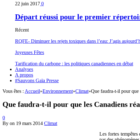
22 juin 2017
0
Départ réussi pour le premier répertoi
Récent
RQFE- Diminuer les rejets toxiques dans l’eau: J’agis aujourd’
Joyeuses Fêtes
Tarification du carbone : les politiques canadiennes en débat
Analyses
A propos
#Sauvons Gaïa Presse
Vous êtes :
Accueil
»
Environnement
»
Climat
»
Que faudra-t-il pour que
Que faudra-t-il pour que les Canadiens ré
0
By
on
19 mars 2014
Climat
Les fortes tempêtes 
par des phénomènes m