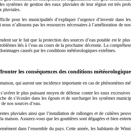
t des systèmes de gestion des eaux pluviales de leur région est très pr
x pluviales.
ficile pour les municipalités d’expliquer l’urgence d’investir dans le
 nous n’allouons pas les ressources nécessaires à l’amélioration de nos
ndent sur le fait que la protection des sources d’eau potable est le plus 
roblèmes liés à l’eau au cours de la prochaine décennie. La compréhens
es dommages causés par les conditions météorologiques extrêmes.
fronter les conséquences des conditions météorologique
 maison, qui auront une incidence importante en cas de phénomènes mé
s’avérer le plus puissant moyen de défense contre les eaux excessives c
mpêche de s’écouler dans les égouts et de surcharger les systèmes muni
té de nos sources d’eau.
es pluviales ainsi que l’installation de rallonges et de culières peuve
e la maison. Assurez-vous que les gouttières sont dégagées et bien entret
mément dans l’ensemble du pays. Cette année, les habitants de Winnipe