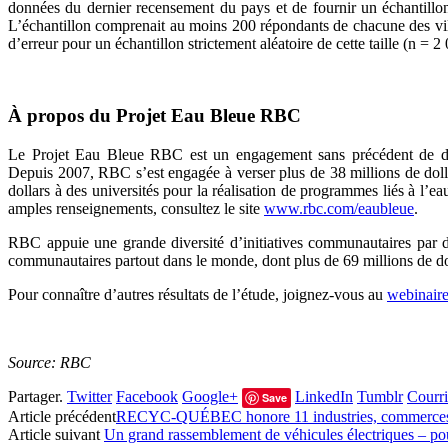
données du dernier recensement du pays et de fournir un échantillon p
L’échantillon comprenait au moins 200 répondants de chacune des vi
d’erreur pour un échantillon strictement aléatoire de cette taille (n = 2
À propos du Projet Eau Bleue RBC
Le Projet Eau Bleue RBC est un engagement sans précédent de dix a
Depuis 2007, RBC s’est engagée à verser plus de 38 millions de doll
dollars à des universités pour la réalisation de programmes liés à l’ea
amples renseignements, consultez le site
www.rbc.com/eaubleue
.
RBC appuie une grande diversité d’initiatives communautaires par d
communautaires partout dans le monde, dont plus de 69 millions de do
Pour connaître d’autres résultats de l’étude, joignez-vous au
webinaire
Source: RBC
Partager.
Twitter
Facebook
Google+
LinkedIn
Tumblr
Courri
Save
Article précédent
RECYC-QUÉBEC honore 11 industries, commerces et
Article suivant
Un grand rassemblement de véhicules électriques – p