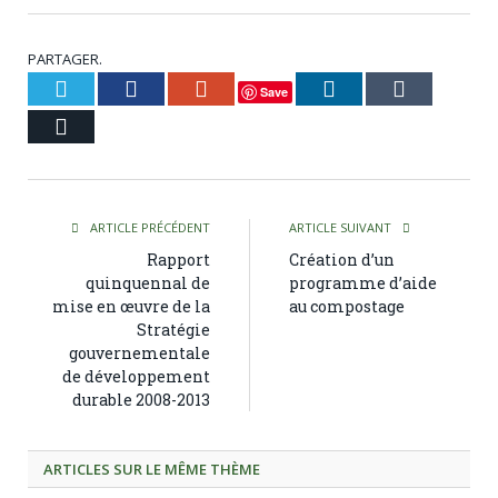
PARTAGER.
Twitter
Facebook
Google+
LinkedIn
Tumblr
Save
Courriel
ARTICLE PRÉCÉDENT
ARTICLE SUIVANT
Rapport
Création d’un
quinquennal de
programme d’aide
mise en œuvre de la
au compostage
Stratégie
gouvernementale
de développement
durable 2008-2013
ARTICLES SUR LE MÊME THÈME