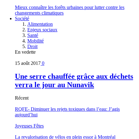
Mieux connaître les forêts urbaines pour lutter contre les
changements climatiques
Société
Alimentation
Enjeux sociaux
Santé
Mobilité
Droit
En vedette
15 août 2017
0
Une serre chauffée grâce aux déchets
verra le jour au Nunavik
Récent
RQFE- Diminuer les rejets toxiques dans l’eau: J’agis
aujourd’hui
Joyeuses Fêtes
La revalorisation de vélos en plein essor à Montréal