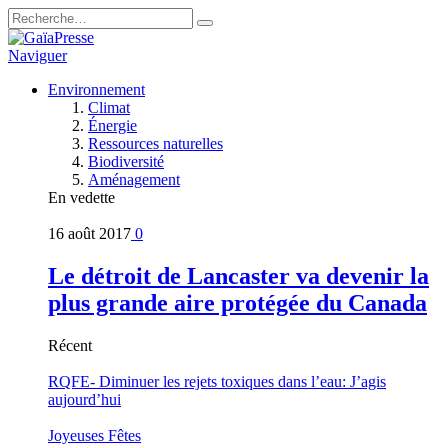
Naviguer
Environnement
Climat
Énergie
Ressources naturelles
Biodiversité
Aménagement
En vedette
16 août 2017
0
Le détroit de Lancaster va devenir la
plus grande aire protégée du Canada
Récent
RQFE- Diminuer les rejets toxiques dans l’eau: J’agis
aujourd’hui
Joyeuses Fêtes