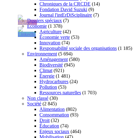
Chroniques de la CRCDE
(14)
Fondation David Suzuki
(9)
Journal l'intErDiSciplinaire
(7)
Dossiers spéciaux
(7)
Économie
(1 378)
Agriculture
(42)
Économie verte
(53)
Innovation
(74)
Responsabilité sociale des organisations
(1 185)
Environnement
(5 694)
Aménagement
(580)
Biodiversité
(945)
Climat
(921)
Énergie
(1 481)
Hydrocarbures
(24)
Pollution
(53)
Ressources naturelles
(1 703)
Non classé
(30)
Société
(2 845)
Alimentation
(802)
Consommation
(93)
Droit
(32)
Éducation
(74)
Enjeux sociaux
(464)
Mobilisation
(47)