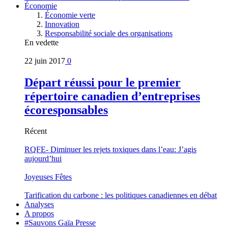
Économie
Économie verte
Innovation
Responsabilité sociale des organisations
En vedette
22 juin 2017
0
Départ réussi pour le premier
répertoire canadien d’entreprises
écoresponsables
Récent
RQFE- Diminuer les rejets toxiques dans l’eau: J’agis
aujourd’hui
Joyeuses Fêtes
Tarification du carbone : les politiques canadiennes en débat
Analyses
A propos
#Sauvons Gaïa Presse