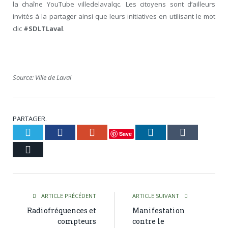
la chaîne YouTube villedelavalqc. Les citoyens sont d’ailleurs
invités à la partager ainsi que leurs initiatives en utilisant le mot
clic
#SDLTLaval
.
Source: Ville de Laval
PARTAGER.
Twitter
Facebook
Google+
LinkedIn
Tumblr
Save
Courriel
ARTICLE PRÉCÉDENT
ARTICLE SUIVANT
Radiofréquences et
Manifestation
compteurs
contre le