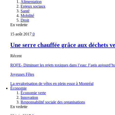
Alimentation
Enjeux sociaux
Santé
Mobilité
Droit
En vedette
15 août 2017
0
Une serre chauffée grâce aux déchets v
Récent
RQFE- Diminuer les rejets toxiques dans l’eau: J’agis aujourd’h
Joyeuses Fêtes
La revalorisation de vélos en plein essor à Montréal
Économie
Économie verte
Innovation
Responsabilité sociale des organisations
En vedette