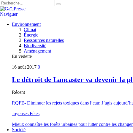
Naviguer
Environnement
Climat
Énergie
Ressources naturelles
Biodiversité
Aménagement
En vedette
16 août 2017
0
Le détroit de Lancaster va devenir la 
Récent
RQFE- Diminuer les rejets toxiques dans l’eau: J’agis aujourd’h
Joyeuses Fêtes
Mieux connaître les forêts urbaines pour lutter contre les change
Société