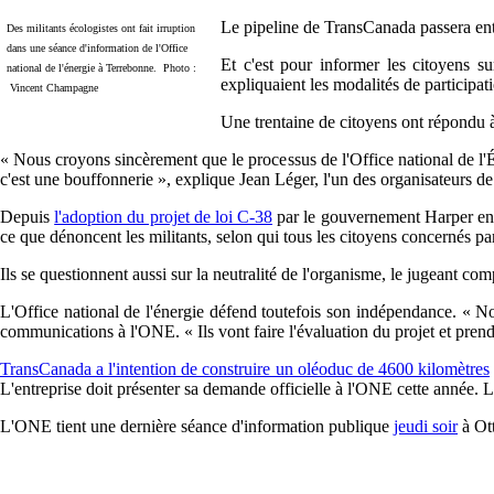
Le pipeline de TransCanada passera entre
Des militants écologistes ont fait irruption
dans une séance d'information de l'Office
Et c'est pour informer les citoyens s
national de l'énergie à Terrebonne. Photo :
expliquaient les modalités de participa
Vincent Champagne
Une trentaine de citoyens ont répondu à
« Nous croyons sincèrement que le processus de l'Office national de l'Éne
c'est une bouffonnerie », explique Jean Léger, l'un des organisateurs de
Depuis
l'adoption du projet de loi C-38
par le gouvernement Harper en 2
ce que dénoncent les militants, selon qui tous les citoyens concernés p
Ils se questionnent aussi sur la neutralité de l'organisme, le jugeant co
L'Office national de l'énergie défend toutefois son indépendance. « 
communications à l'ONE. « Ils vont faire l'évaluation du projet et prend
TransCanada a l'intention de construire un oléoduc de 4600 kilomètres
L'entreprise doit présenter sa demande officielle à l'ONE cette année. 
L'ONE tient une dernière séance d'information publique
jeudi soir
à Ot