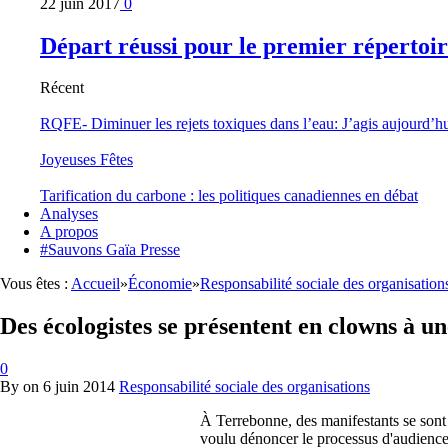
22 juin 2017
0
Départ réussi pour le premier répertoi
Récent
RQFE- Diminuer les rejets toxiques dans l’eau: J’agis aujourd’h
Joyeuses Fêtes
Tarification du carbone : les politiques canadiennes en débat
Analyses
A propos
#Sauvons Gaïa Presse
Vous êtes :
Accueil
»
Économie
»
Responsabilité sociale des organisation
Des écologistes se présentent en clowns à un
0
By
on
6 juin 2014
Responsabilité sociale des organisations
À Terrebonne, des manifestants se sont 
voulu dénoncer le processus d'audienc