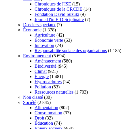
Chroniques de l'ISE
(15)
Chroniques de la CRCDE
(14)
Fondation David Suzuki
(9)
Journal l'intErDiSciplinaire
(7)
Dossiers spéciaux
(7)
Économie
(1 378)
Agriculture
(42)
Économie verte
(53)
Innovation
(74)
Responsabilité sociale des organisations
(1 185)
Environnement
(5 694)
Aménagement
(580)
Biodiversité
(945)
Climat
(921)
Énergie
(1 481)
Hydrocarbures
(24)
Pollution
(53)
Ressources naturelles
(1 703)
Non classé
(30)
Société
(2 845)
Alimentation
(802)
Consommation
(93)
Droit
(32)
Éducation
(74)
Enjeux sociaux
(464)