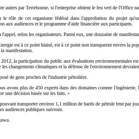
 autres par Terrebonne, si l'entreprise obtient le feu vert de l'Office na
ur le rôle de cet organisme fédéral dans l'approbation du projet qu'u
tion aux audiences et le programme d'aide financière aux participants.
 l'appel, selon les organisateurs. Parmi eux, une douzaine de manifesta
rgie est à ce point biaisé, est à ce point non transparent envers la popu
 la manifestation.
012, la participation du public aux évaluations environnementales est l
ar les changements climatiques et la défense de l'environnement devraien
mposé de gens proches de l'industrie pétrolière.
Nous avons plus de 450 experts dans des domaines comme l'ingénierie, 
re une décision basée sur les faits. »
pouvant transporter environ 1,1 million de barils de pétrole brut par jour
Les audiences publiques suivront.
tawa.