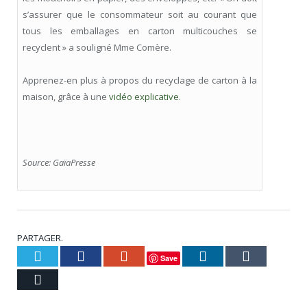
s’assurer que le consommateur soit au courant que
tous les emballages en carton multicouches se
recyclent » a souligné Mme Comère.
Apprenez-en plus à propos du recyclage de carton à la
maison, grâce à une
vidéo explicative
.
Source: GaïaPresse
PARTAGER.
Twitter
Facebook
Google+
LinkedIn
Tumblr
Save
Courriel