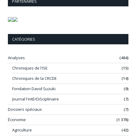
PARTENAIRES
CATÉGORIES
Analyses
(484)
Chroniques de l'ISE
(15)
Chroniques de la CRCDE
(14)
Fondation David Suzuki
(9)
Journal l'intErDiSciplinaire
(7)
Dossiers spéciaux
(7)
Économie
(1 378)
Agriculture
(42)