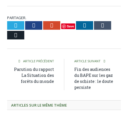
PARTAGER.
Twitter
Facebook
Google+
LinkedIn
Tumblr
Save
Courriel
ARTICLE PRÉCÉDENT
ARTICLE SUIVANT
Parution du rapport
Fin des audiences
La Situation des
du BAPE sur les gaz
forêts du monde
de schiste : le doute
persiste
ARTICLES SUR LE MÊME THÈME