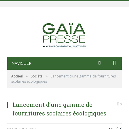
NAVIGUER
»
»
Accueil
Société
Lancement d’une gamme de fournitures
scolaires écologiques
Lancement d’une gamme de
0
fournitures scolaires écologiques
BY
ON
20 JUIN 2014
SOCIÉTÉ