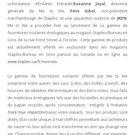
cofondateur d’Enfants Entraide,
Roxanne Joyal
, directrice
générale de Me to We,
Pete Gibel,
vice-président
marchandisage de Staples, et une apparition surprise de
JRDN
,
Me to We a procéder hier au lancement de sa gamme de
fournitures scolaires écologiques au magasin Staples/Bureau en
Gros de la rue Front Street à Toronto. Cette gamme de produits
est actuellement offerte en exclusivité dans les magasins
Staples/Bureau en Gros partout au Canada ou en ligne au
www.staples.ca/fr
/metowe.
La gamme de fournitures scolaires offerte par Me to We
comprend entre autres des sacs à dos, des boîtes à lunch, des
housses de tablettes électroniques et des blocs-notes, tous faits
de matériaux écologiques tels que des bouteilles en plastique et
du papier recyclés après consommation. Intégrés à l’initiative
Track Your Impact
(Retracez votre impact), tous les produits sont
dotés d’un code unique à huit chiffres permettant aux acheteurs
de savoir où leur achat s’est transformé en don qui change une
vie. Chaque produit donne lieu à un don différent : par exemple,