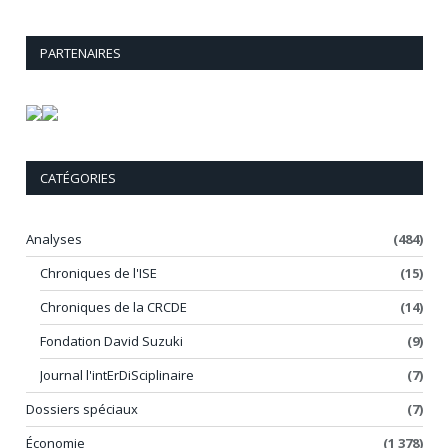
PARTENAIRES
CATÉGORIES
Analyses
(484)
Chroniques de l'ISE
(15)
Chroniques de la CRCDE
(14)
Fondation David Suzuki
(9)
Journal l'intErDiSciplinaire
(7)
Dossiers spéciaux
(7)
Économie
(1 378)