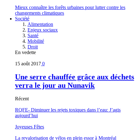
Mieux connaître les forêts urbaines pour lutter contre les
changements climatiques
Société
Alimentation
Enjeux sociaux
Santé
Mobilité
Droit
En vedette
15 août 2017
0
Une serre chauffée grâce aux déchets
verra le jour au Nunavik
Récent
RQFE- Diminuer les rejets toxiques dans l’eau: J’agis
aujourd’hui
Joyeuses Fêtes
La revalorisation de vélos en plein essor à Montréal