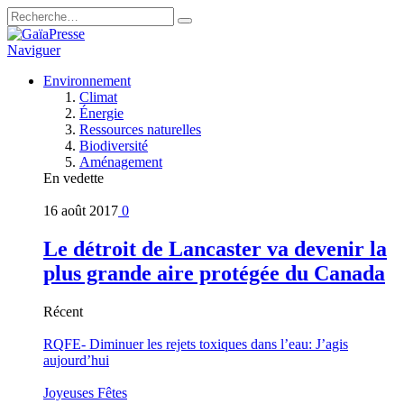
Naviguer
Environnement
Climat
Énergie
Ressources naturelles
Biodiversité
Aménagement
En vedette
16 août 2017
0
Le détroit de Lancaster va devenir la
plus grande aire protégée du Canada
Récent
RQFE- Diminuer les rejets toxiques dans l’eau: J’agis
aujourd’hui
Joyeuses Fêtes