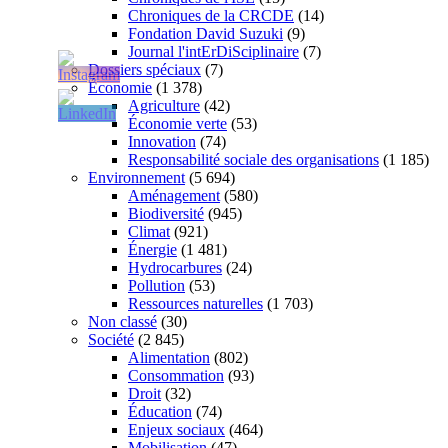
Chroniques de la CRCDE
(14)
Fondation David Suzuki
(9)
Journal l'intErDiSciplinaire
(7)
Dossiers spéciaux
(7)
Économie
(1 378)
Agriculture
(42)
Économie verte
(53)
Innovation
(74)
Responsabilité sociale des organisations
(1 185)
Environnement
(5 694)
Aménagement
(580)
Biodiversité
(945)
Climat
(921)
Énergie
(1 481)
Hydrocarbures
(24)
Pollution
(53)
Ressources naturelles
(1 703)
Non classé
(30)
Société
(2 845)
Alimentation
(802)
Consommation
(93)
Droit
(32)
Éducation
(74)
Enjeux sociaux
(464)
Mobilisation
(47)