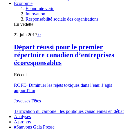
Économie
Économie verte
Innovation
Responsabilité sociale des organisations
En vedette
22 juin 2017
0
Départ réussi pour le premier
répertoire canadien d’entreprises
écoresponsables
Récent
RQFE- Diminuer les rejets toxiques dans l’eau: J’agis
aujourd’hui
Joyeuses Fêtes
Tarification du carbone : les politiques canadiennes en débat
Analyses
A propos
#Sauvons Gaïa Presse