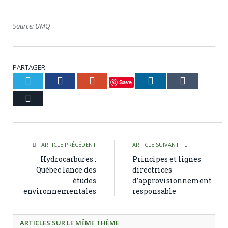
Source: UMQ
PARTAGER.
Twitter
Facebook
Google+
LinkedIn
Tumblr
Save
Courriel
ARTICLE PRÉCÉDENT
ARTICLE SUIVANT
Hydrocarbures :
Principes et lignes
Québec lance des
directrices
études
d’approvisionnement
environnementales
responsable
ARTICLES SUR LE MÊME THÈME