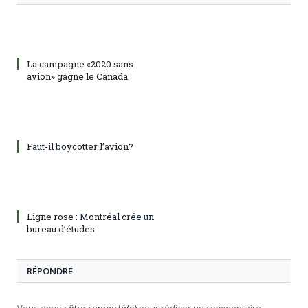
La campagne «2020 sans
avion» gagne le Canada
Faut-il boycotter l’avion?
Ligne rose : Montréal crée un
bureau d’études
RÉPONDRE
Vous devez
être connecté(e)
pour rédiger un commentaire.