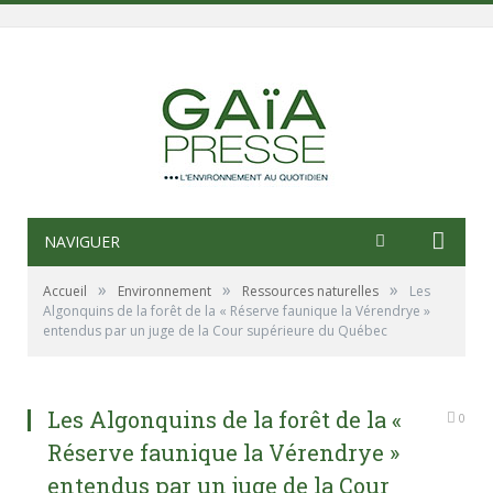
NAVIGUER
»
»
»
Accueil
Environnement
Ressources naturelles
Les
Algonquins de la forêt de la « Réserve faunique la Vérendrye »
entendus par un juge de la Cour supérieure du Québec
Les Algonquins de la forêt de la «
0
Réserve faunique la Vérendrye »
entendus par un juge de la Cour