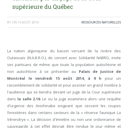
supérieure du Québec
BY
ON
15 AOÛT 2014
RESSOURCES NATURELLES
La nation algonquine du bassin versant de la rivière des
Outaouais (N.A.B.R.O.), de concert avec Solidarité NABRO, invite
ses partisans de même que toute la population autochtone et
non autochtone à se présenter au
Palais de Justice de
Montréal le vendredi 15 août 2014, à 9 h
pour un
rassemblement de solidarité et pour assister en grand nombre à
l'audience qui se tiendra devant un juge de la Cour supérieure
dans
la salle 2.16
. Le ou la juge examinera alors une requête
d'urgence des Anishinabe exigeant que cessent les coupes
forestières dans certains secteurs de la « réserve faunique La
Vérendrye ». La décision d'émettre ou non une ordonnance de
sauvegarde à cet effet devrait être rendue le jour même et