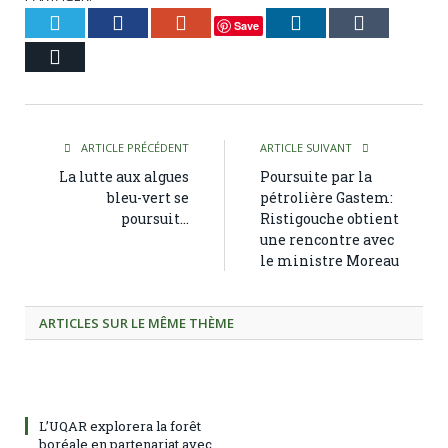
Twitter
Facebook
Google+
LinkedIn
Tumblr
Save
Courriel
ARTICLE PRÉCÉDENT
ARTICLE SUIVANT
La lutte aux algues
Poursuite par la
bleu-vert se
pétrolière Gastem:
poursuit…
Ristigouche obtient
une rencontre avec
le ministre Moreau
ARTICLES SUR LE MÊME THÈME
L’UQAR explorera la forêt
boréale en partenariat avec